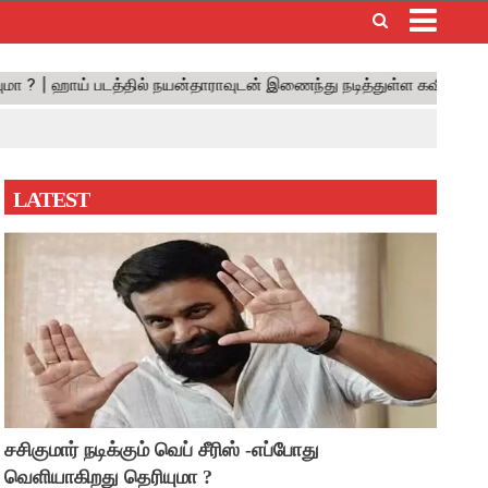
×
LATEST
சசிகுமார் நடிக்கும் வெப் சீரிஸ் -எப்போது
வெளியாகிறது தெரியுமா ?