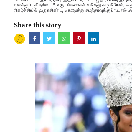
எனக்குப் புதிதல்ல, 15 வருடங்களாகச் சகித்து வருகிறேன், அ
நிகழ்ச்சியில் ஒரு ரசிகர் பூ கொடுத்து சமந்தாவுக்கு ப்ரபோஸ்
Share this story