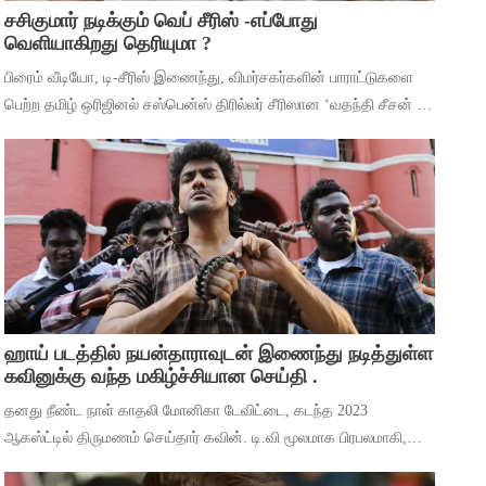
சசிகுமார் நடிக்கும் வெப் சீரிஸ் -எப்போது
வெளியாகிறது தெரியுமா ?
பிரைம் வீடியோ, டி-சீரிஸ் இணைந்து, விமர்சகர்களின் பாராட்டுகளை
பெற்ற தமிழ் ஒரிஜினல் சஸ்பென்ஸ் திரில்லர் சீரிஸான ‘வதந்தி சீசன் 2:
தி மிஸ்டரி ஆஃப் மணி’யில் இருந்து ‘தெய்வா’ என்ற பாடலை
வெளியிட்டுள்ளனர். ச
ஹாய் படத்தில் நயன்தாராவுடன் இணைந்து நடித்துள்ள
கவினுக்கு வந்த மகிழ்ச்சியான செய்தி .
தனது நீண்ட நாள் காதலி மோனிகா டேவிட்டை, கடந்த 2023
ஆகஸ்ட்டில் திருமணம் செய்தார் கவின். டி.வி மூலமாக பிரபலமாகி,
பிறகு உதவி இயக்குனராக பணியாற்றி, முக்கிய கேரக்டரில் நடித்ததன்