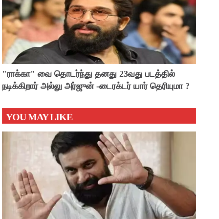
"ராக்கா" வை தொடர்ந்து தனது 23வது படத்தில்
நடிக்கிறார் அல்லு அர்ஜுன் -டைரக்டர் யார் தெரியுமா ?
YOU MAY LIKE