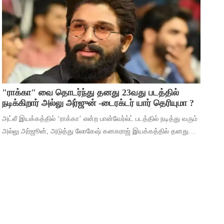
மூலம் ஹீரோவாக மாறி வெற்றிபெ
"ராக்கா" வை தொடர்ந்து தனது 23வது படத்தில்
நடிக்கிறார் அல்லு அர்ஜுன் -டைரக்டர் யார் தெரியுமா ?
அட்லீ இயக்கத்தில் ‘ராக்கா’ என்ற பான்வேர்ல்ட் படத்தில் நடித்து வரும்
அல்லு அர்ஜூன், அடுத்து லோகேஷ் கனகராஜ் இயக்கத்தில் தனது
23வது படத்தில் நடிக்கிறார். இந்நிலையில், 2026ம் ஆண்டுக்கான
தனது ரசிகர் மன்ற