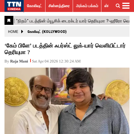
கோலிவுட்
சின்னத்திரை
அக்கம் பக்கம்
ஸ்பெஷல் ஸ்டோரீஸ்
கோலிவுட்
சின்னத்திரை
பாலிவுட்
ஹாலிவுட்
அக்கம்
ஸ்பெஷல்
விமர்சனம்
GALLERY
VIDEOS
What’s
Trending
பக்கம்
ஸ்டோரீஸ்
Hot
News
ACTRESS
HOME
கோலிவுட் (KOLLYWOOD)
ACTORS
‘கேம் பிளே’ படத்தின் ஃபர்ஸ்ட் லுக்-யார் வெளியிட்டார்
தெரியுமா ?
MOVIESTILLS
By
Raja Mani
Sat Apr 04 2026 12:30:24 AM
EVENTS