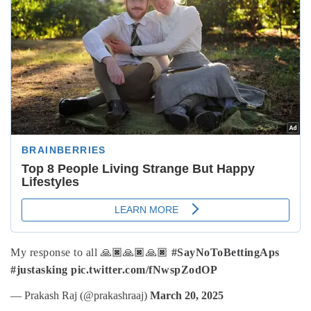
My response to all 🙏🏿🙏🏿🙏🏿
#SayNoToBettingAps
#justasking
pic.twitter.com/fNwspZodOP
— Prakash Raj (@prakashraaj)
March 20, 2025