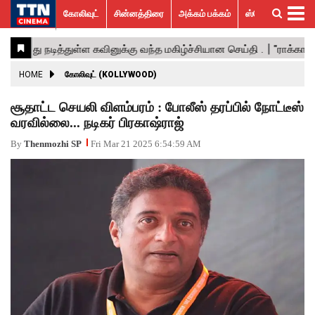
கோலிவுட்
சின்னத்திரை
அக்கம் பக்கம்
ஸ்பெஷல் ஸ்டோரீஸ்
கோலிவுட்
சின்னத்திரை
பாலிவுட்
ஹாலிவுட்
அக்கம்
ஸ்பெஷல்
விமர்சனம்
GALLERY
VIDEOS
What’s
Trending
பக்கம்
ஸ்டோரீஸ்
Hot
News
ACTRESS
HOME
கோலிவுட் (KOLLYWOOD)
ACTORS
சூதாட்ட செயலி விளம்பரம் : போலீஸ் தரப்பில் நோட்டீஸ்
வரவில்லை... நடிகர் பிரகாஷ்ராஜ்
MOVIESTILLS
By
Thenmozhi SP
Fri Mar 21 2025 6:54:59 AM
EVENTS