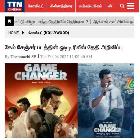
கோலிவுட்
சின்னத்திரை
அக்கம் பக்கம்
ஸ்பெஷல் ஸ்டோரீஸ்
கோலிவுட்
சின்னத்திரை
பாலிவுட்
ஹாலிவுட்
அக்கம்
ஸ்பெஷல்
விமர்சனம்
GALLERY
VIDEOS
What’s
Trending
பக்கம்
ஸ்டோரீஸ்
Hot
News
ACTRESS
HOME
கோலிவுட் (KOLLYWOOD)
ACTORS
கேம் சேஞ்சர் படத்தின் ஓடிடி ரிலீஸ் தேதி அறிவிப்பு
MOVIESTILLS
By
Thenmozhi SP
Tue Feb 04 2025 11:09:40 AM
EVENTS