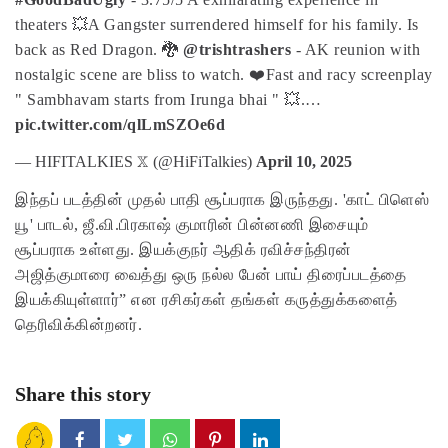
theaters 💥
A Gangster surrendered himself for his family. Is
back as Red Dragon. 🐉
@trishtrashers
- AK reunion with
nostalgic scene are bliss to watch. ❤️
Fast and racy screenplay
" Sambhavam starts from Irunga bhai " 💥.…
pic.twitter.com/qlLmSZOe6d
— HIFITALKIES 𝕏 (@HiFiTalkies)
April 10, 2025
இந்தப் படத்தின் முதல் பாதி சூப்பராக இருந்தது. 'காட் பிளெஸ்
யூ' பாடல், ஜீ.வி.பிரகாஷ் குமாரின் பின்னணி இசையும்
சூப்பராக உள்ளது. இயக்குநர் ஆதிக் ரவிச்சந்திரன்
அஜித்குமாரை வைத்து ஒரு நல்ல பேன் பாய் திரைப்படத்தை
இயக்கியுள்ளார்” என ரசிகர்கள் தங்கள் கருத்துக்களைத்
தெரிவிக்கின்றனர்.
Share this story