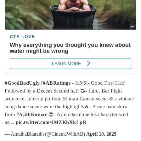
#GoodBadUgly
[
#ABRatings
- 3.5/5]
- Good First Half
Followed by a Decent Second half 🤝
- Intro, Bar Fight
sequence, Interval portion, Simran Cameo scene & a vintage
song dance scene were the highlights🔥
- A one man show
from
#AjithKumar
😎
- ArjunDas done his character well
as…
pic.twitter.com/4MZKhRkLpR
— AmuthaBharathi (@CinemaWithAB)
April 10, 2025