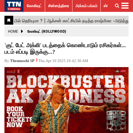
கோலிவுட்
சின்னத்திரை
அக்கம் பக்கம்
ஸ்பெஷல் ஸ்டோரீஸ்
கோலிவுட்
சின்னத்திரை
பாலிவுட்
ஹாலிவுட்
அக்கம்
ஸ்பெஷல்
விமர்சனம்
GALLERY
VIDEOS
What’s
Trending
பக்கம்
ஸ்டோரீஸ்
Hot
News
ACTRESS
HOME
கோலிவுட் (KOLLYWOOD)
ACTORS
'குட் பேட் அக்லி' படத்தைக் கொண்டாடும் ரசிகர்கள்...
படம் எப்படி இருக்கு...?
MOVIESTILLS
By
Thenmozhi SP
Thu Apr 10 2025 10:42:30 AM
EVENTS