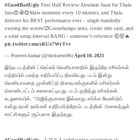
#GoodBadUgly
First Half Review:
Absolute feast for Thala
fans😍🤩😍
Mass moments every 10 minutes, and Thala
delivers his BEST performance ever – single-handedly
owning the screen🥵
Goosebumps intro, iconic title card, and
a solid setup.
Interval BANG - someone’s reference 🤯🤯🔥
pic.twitter.com/sKUe7WrTvv
— Praveen kumar (@nickxeno96)
April 10, 2025
இந்த படத்தின் ட்ரெய்லர் வெளியானதில் இருந்தே ரசிகர்கள்
மத்தியில் பலத்த எதிர்பார்ப்பு நிலவியது. படம் இன்று
வெளியாவதை முன்னிட்டு திரையரங்குகளில் ரசிகர்கள்
கொண்டாட்டம் களைகட்டியது. படம் குறித்து ரசிகர்கள்
கூறுகையில், “அஜித்குமாரை இவ்வாறு பார்க்க வேண்டும்
என்று தான் நாங்கள் எதிர்பார்த்தோம். படத்தின் அனைத்துக்
காட்சிகளும் சூப்பராக இருந்தது.
#GoodBadUgly
- 3.75/5
A exhilarating experience in