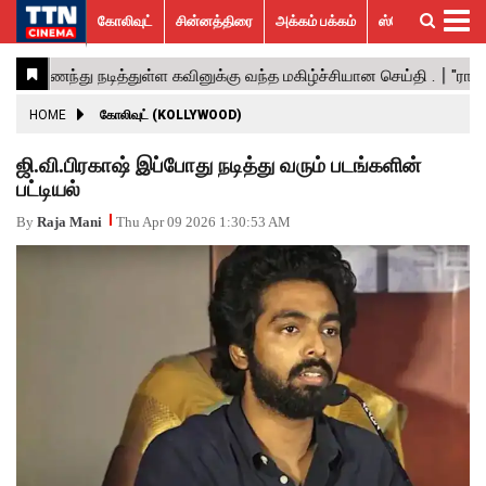
கோலிவுட்
சின்னத்திரை
அக்கம் பக்கம்
ஸ்பெஷல் ஸ்டோரீஸ்
கோலிவுட்
சின்னத்திரை
பாலிவுட்
ஹாலிவுட்
அக்கம்
ஸ்பெஷல்
விமர்சனம்
GALLERY
VIDEOS
What’s
Trending
பக்கம்
ஸ்டோரீஸ்
Hot
News
ACTRESS
HOME
கோலிவுட் (KOLLYWOOD)
ACTORS
ஜி.வி.பிரகாஷ் இப்போது நடித்து வரும் படங்களின்
பட்டியல்
MOVIESTILLS
By
Raja Mani
Thu Apr 09 2026 1:30:53 AM
EVENTS