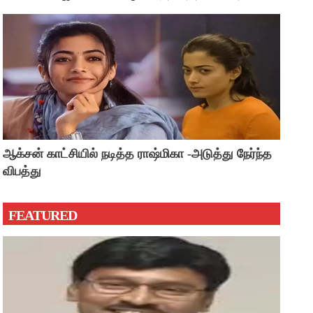
?
ஆக்சன் காட்சியில் நடித்த ராஷ்மிகா -அடுத்து நேர்ந்த
விபத்து
FEATURED