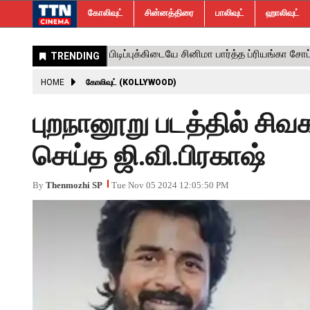
கோலிவுட்
சின்னத்திரை
பாலிவுட்
ஹாலிவுட்
HOME
கோலிவுட் (KOLLYWOOD)
புறநானூறு படத்தில் சிவக
செய்த ஜி.வி.பிரகாஷ்
By
Thenmozhi SP
Tue Nov 05 2024 12:05:50 PM