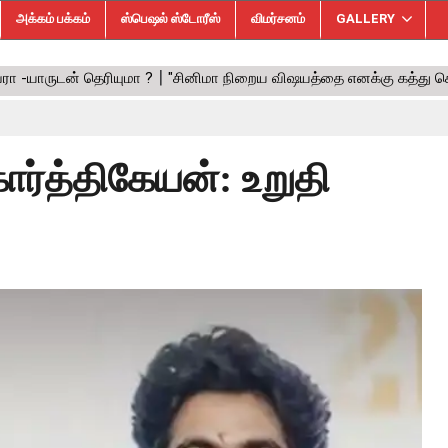
அக்கம் பக்கம்
ஸ்பெஷல் ஸ்டோரீஸ்
விமர்சனம்
GALLERY
ார்த்திகேயன்: உறுதி