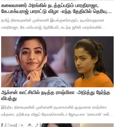
கலைவாணர் அரங்கில் நடத்தப்படும் பாரதிராஜா,
கே.பாக்யராஜ் பாராட்டு விழா -எந்த தேதியில் தெரியுமா
?
தமிழ் திரையுலகின் முன்னணி இயக்குனர்களும், நடிகர்களுமான
பாரதிராஜா, கே.பாக்யராஜ் ஆகியோர், கடந்த ஜூன் மாதங்களில்
அடுத்தடுத்து மரணம் அடைந்தனர். அவர்களின் திரைப்பட
சாதனைகளை பாராட்டி கவுரவிக்கும் வகையில்,
ஆக்சன் காட்சியில் நடித்த ராஷ்மிகா -அடுத்து நேர்ந்த
விபத்து
இந்திய திரையுலகின் முன்னணி நடிகைகளில் ஒருவரான ராஷ்மிகா
மந்தனா, தற்போத விஜய் தேவரகொண்டா ஜோடியாக ‘ரணபாலி’ என்ற
படத்தில் நடித்து முடித்துள்ளார். அடுத்து ஹீரோயினுக்கு