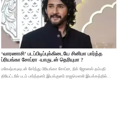
முக்கியத்துவம் கொண்ட ‘மைசா’ என்ற படத
‘வாரணாசி’ படப்பிடிப்புக்கிடையே சினிமா பார்த்த
ப்ரியங்கா சோப்ரா -யாருடன் தெரியுமா ?
மகேஷ்பாபுவுடன் சேர்ந்து பிரியங்கா சோப்ரா, நிக் ஜோனஸ் தம்பதி
தியேட்டரில் படம் பார்த்தனர்.இயக்குனர் ராஜமௌலி இயக்கத்தில்
மகேஷ் பாபு மற்றும் பிரியங்கா சோப்ரா முதன்மைப் பாத்திரங்களில்
நடிக்கும் ‘வாரணாசி’