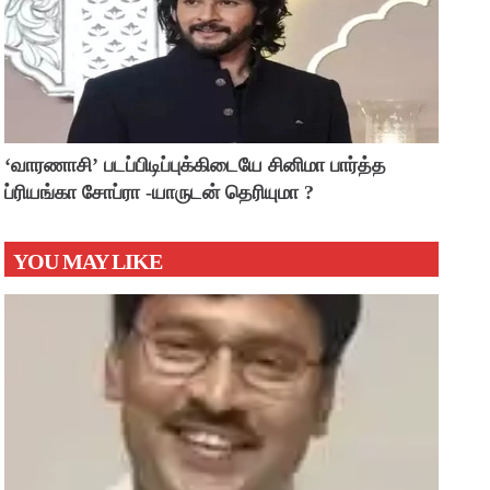
‘வாரணாசி’ படப்பிடிப்புக்கிடையே சினிமா பார்த்த
ப்ரியங்கா சோப்ரா -யாருடன் தெரியுமா ?
YOU MAY LIKE