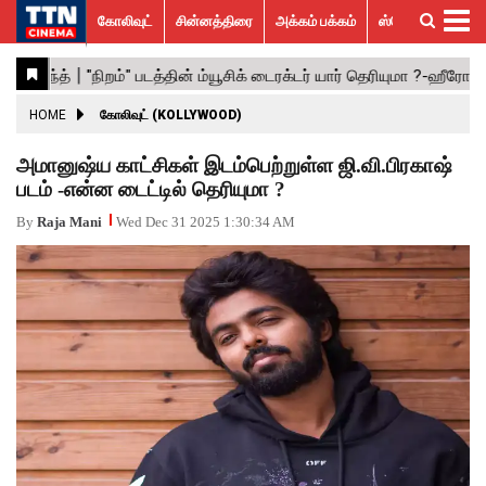
கோலிவுட்
சின்னத்திரை
அக்கம் பக்கம்
ஸ்பெஷல் ஸ்டோரீஸ்
கோலிவுட்
சின்னத்திரை
பாலிவுட்
ஹாலிவுட்
அக்கம்
ஸ்பெஷல்
விமர்சனம்
GALLERY
VIDEOS
What’s
Trending
பக்கம்
ஸ்டோரீஸ்
Hot
News
ACTRESS
HOME
கோலிவுட் (KOLLYWOOD)
ACTORS
அமானுஷ்ய காட்சிகள் இடம்பெற்றுள்ள ஜி.வி.பிரகாஷ்
படம் -என்ன டைட்டில் தெரியுமா ?
MOVIESTILLS
By
Raja Mani
Wed Dec 31 2025 1:30:34 AM
EVENTS