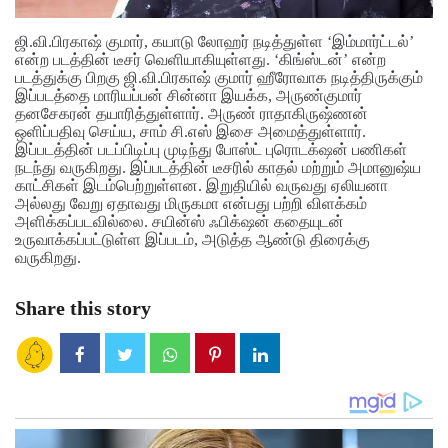
ஜி.வி.பிரகாஷ் குமார், கயாடு லோஹர் நடித்துள்ள ‘இம்மார்ட்டல்’
என்ற படத்தின் டீசர் வெளியாகியுள்ளது. ‘கிங்ஸ்டன்’ என்ற
படத்துக்கு பிறகு ஜி.வி.பிரகாஷ் குமார் ஹீரோவாக நடித்திருக்கும்
இப்படத்தை மாரியப்பன் சின்னா இயக்க, அருண்குமார்
தனசேகரன் தயாரித்துள்ளார். அருண் ராதாகிருஷ்ணன்
ஒளிப்பதிவு செய்ய, சாம் சி.எஸ் இசை அமைத்துள்ளார்.
இப்படத்தின் படப்பிடிப்பு முடிந்து போஸ்ட் புரொடக்‌ஷன் பணிகள்
நடந்து வருகிறது. இப்படத்தின் டீசரில் காதல் மற்றும் அமானுஷ்ய
காட்சிகள் இடம்பெற்றுள்ளன. இறுதியில் வருவது ஏலியனா
அல்லது வேறு ஏதாவது மிருகமா என்பது பற்றி விளக்கம்
அளிக்கப்படவில்லை. சயின்ஸ் ஃபிக்‌ஷன் கதையுடன்
உருவாக்கப்பட்டுள்ள இப்படம், அடுத்த ஆண்டு திரைக்கு
வருகிறது.
Share this story