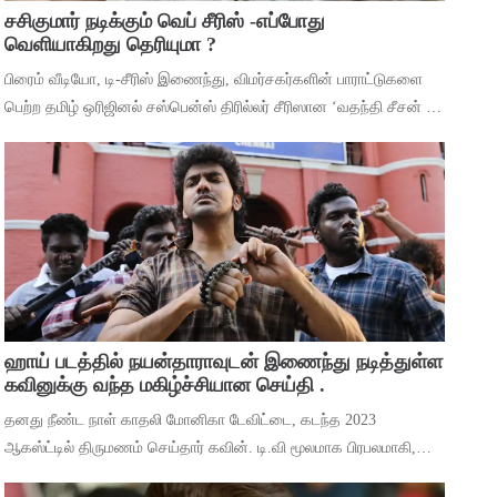
சசிகுமார் நடிக்கும் வெப் சீரிஸ் -எப்போது
வெளியாகிறது தெரியுமா ?
பிரைம் வீடியோ, டி-சீரிஸ் இணைந்து, விமர்சகர்களின் பாராட்டுகளை
பெற்ற தமிழ் ஒரிஜினல் சஸ்பென்ஸ் திரில்லர் சீரிஸான ‘வதந்தி சீசன் 2:
தி மிஸ்டரி ஆஃப் மணி’யில் இருந்து ‘தெய்வா’ என்ற பாடலை
வெளியிட்டுள்ளனர். ச
ஹாய் படத்தில் நயன்தாராவுடன் இணைந்து நடித்துள்ள
கவினுக்கு வந்த மகிழ்ச்சியான செய்தி .
தனது நீண்ட நாள் காதலி மோனிகா டேவிட்டை, கடந்த 2023
ஆகஸ்ட்டில் திருமணம் செய்தார் கவின். டி.வி மூலமாக பிரபலமாகி,
பிறகு உதவி இயக்குனராக பணியாற்றி, முக்கிய கேரக்டரில் நடித்ததன்