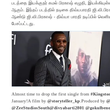
படத்தை இயக்குநர் கமல் பிரகாஷ் எழுதி, இயக்கியுள்ளா
ஆகும். இந்தப் படத்தில் நடிகை திவ்யபாரதி ஜி.வி.பி
ஆண்டு ஜி.வி.பிரகாஷ் - திவ்யா பாரதி நடிப்பில் வெள
பேசப்பட்டது.
Almost time to drop the first single from
#Kingsto
January!
A film by
@storyteller_kp
.
Produced by
@
@ZeeStudiosSouth
@divyabarti2801
@gokulben