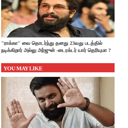
"ராக்கா" வை தொடர்ந்து தனது 23வது படத்தில்
நடிக்கிறார் அல்லு அர்ஜுன் -டைரக்டர் யார் தெரியுமா ?
YOU MAY LIKE