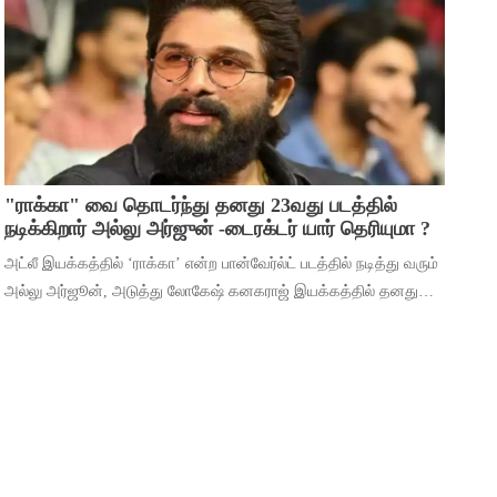
மூலம் ஹீரோவாக மாறி வெற்றிபெ
"ராக்கா" வை தொடர்ந்து தனது 23வது படத்தில்
நடிக்கிறார் அல்லு அர்ஜுன் -டைரக்டர் யார் தெரியுமா ?
அட்லீ இயக்கத்தில் ‘ராக்கா’ என்ற பான்வேர்ல்ட் படத்தில் நடித்து வரும்
அல்லு அர்ஜூன், அடுத்து லோகேஷ் கனகராஜ் இயக்கத்தில் தனது
23வது படத்தில் நடிக்கிறார். இந்நிலையில், 2026ம் ஆண்டுக்கான
தனது ரசிகர் மன்ற