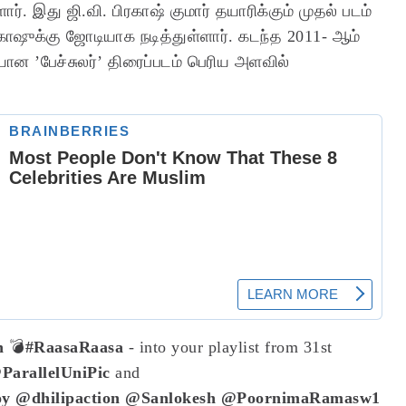
ர். இது ஜி.வி. பிரகாஷ் குமார் தயாரிக்கும் முதல் படம்
ரகாஷுக்கு ஜோடியாக நடித்துள்ளார். கடந்த 2011- ஆம்
ியான ’பேச்சுலர்’ திரைப்படம் பெரிய அளவில்
n
💣
#RaasaRaasa
- into your playlist from 31st
ParallelUniPic
and
oy
@dhilipaction
@Sanlokesh
@PoornimaRamasw1