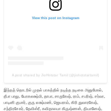
View this post on Instagram
A post shared by JioHotstar Tamil (@jiohotstartamil)
இந்தத் தொடரில் முதல் பாகத்தில் நடித்த நடிகை அனுமோல்,
தீபா பாலு, யோகலக்ஷ்மி, தாபா, சாருகேஷ், ராம், சபரிஷ், சர்வா,
பாடினி குமார், குரு லக்ஷ்மண், ஜெயராவ், கிரி துவாரகேஷ்,
சந்திரசேகர், தேவிஸ்ரீ, கவிதாலயா கிருஷ்ணன், தியானேஷ்,