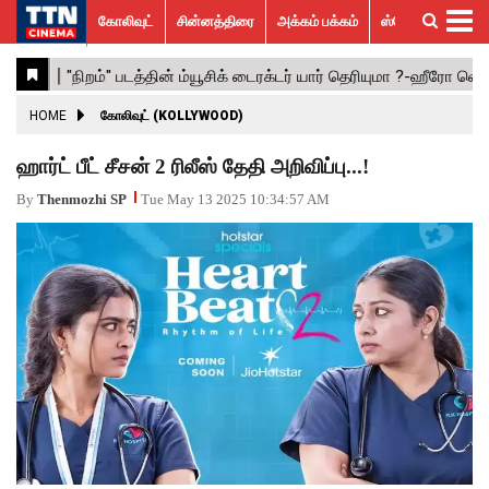
கோலிவுட்
சின்னத்திரை
அக்கம் பக்கம்
ஸ்பெஷல் ஸ்டோரீஸ்
கோலிவுட்
சின்னத்திரை
பாலிவுட்
ஹாலிவுட்
அக்கம்
ஸ்பெஷல்
விமர்சனம்
GALLERY
VIDEOS
What’s
Trending
பக்கம்
ஸ்டோரீஸ்
Hot
News
ACTRESS
HOME
கோலிவுட் (KOLLYWOOD)
ACTORS
ஹார்ட் பீட் சீசன் 2 ரிலீஸ் தேதி அறிவிப்பு...!
MOVIESTILLS
By
Thenmozhi SP
Tue May 13 2025 10:34:57 AM
EVENTS