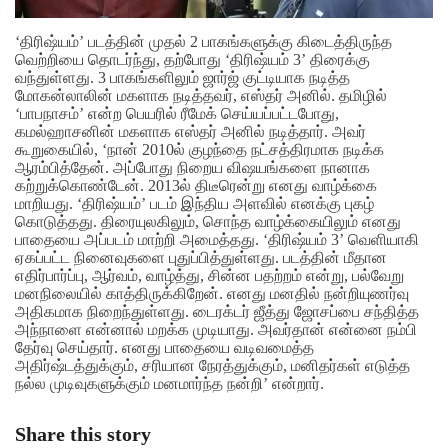
‘திரிஷ்யம்’ படத்தின் முதல் 2 பாகங்களுக்கு கிடைத்திருந்த
வெற்றியை தொடர்ந்து, தற்போது ‘திரிஷ்யம் 3’ திரைக்கு
வந்துள்ளது. 3 பாகங்களிலும் ஜார்ஜ் குட்டியாக நடித்த
மோகன்லாலின் மகளாக நடித்தவர், எஸ்தர் அனில். தமிழில்
‘பாபநாசம்’ என்ற பெயரில் ரீமேக் செய்யப்பட்டபோது,
கமல்ஹாசனின் மகளாக எஸ்தர் அனில் நடித்தார். அவர்
கூறுகையில், ‘நான் 2010ல் குழந்தை நட்சத்திரமாக நடிக்க
ஆரம்பித்தேன். அப்போது நிறைய விஷயங்களை நானாக
கற்றுக்கொண்டேன். 2013ல் திடீரென்று எனது வாழ்க்கை
மாறியது.
‘திரிஷ்யம்’ படம் இந்திய அளவில் எனக்கு புகழ்
கொடுத்தது. திரையுலகிலும், சொந்த வாழ்க்கையிலும் எனது
பாதையை அப்படம் மாற்றி அமைத்தது. ‘திரிஷ்யம் 3’ வெளியாகி
ஏகப்பட்ட நினைவுகளை புதுப்பித்துள்ளது. படத்தின் மீதான
எதிர்பார்ப்பு, ஆர்வம், வாழ்த்து, சின்ன பதற்றம் என்று, பல்வேறு
மனநிலையில் காத்திருக்கிறேன். எனது மனதில் நன்றியுணர்வு
அதிகமாக நிறைந்துள்ளது. டைரக்டர் ஜீத்து ஜோசப்பை சந்தித்த
அந்நாளை என்னால் மறக்க முடியாது. அவர்தான் என்னை நம்பி
தேர்வு செய்தார். எனது பாதையை வடிவமைத்த
அதிர்ஷ்டத்துக்கும், சரியான நேரத்துக்கும், மனிதர்கள் எடுத்த
நல்ல முடிவுகளுக்கும் மனமார்ந்த நன்றி’ என்றார்.
Share this story