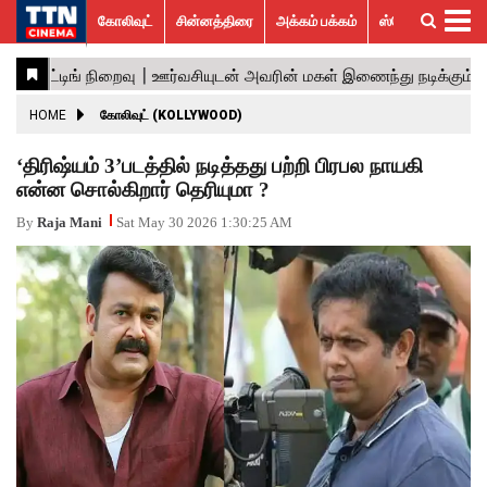
கோலிவுட்
சின்னத்திரை
அக்கம் பக்கம்
ஸ்பெஷல் ஸ்டோரீஸ்
கோலிவுட்
சின்னத்திரை
பாலிவுட்
ஹாலிவுட்
அக்கம்
ஸ்பெஷல்
விமர்சனம்
GALLERY
VIDEOS
What’s
Trending
பக்கம்
ஸ்டோரீஸ்
Hot
News
ACTRESS
HOME
கோலிவுட் (KOLLYWOOD)
ACTORS
‘திரிஷ்யம் 3’படத்தில் நடித்தது பற்றி பிரபல நாயகி
என்ன சொல்கிறார் தெரியுமா ?
MOVIESTILLS
By
Raja Mani
Sat May 30 2026 1:30:25 AM
EVENTS