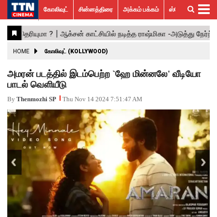
கோலிவுட்
சின்னத்திரை
அக்கம் பக்கம்
ஸ்பெஷல் ஸ்டோரீஸ்
கோலிவுட்
சின்னத்திரை
பாலிவுட்
ஹாலிவுட்
அக்கம்
ஸ்பெஷல்
விமர்சனம்
GALLERY
VIDEOS
What’s
Trending
பக்கம்
ஸ்டோரீஸ்
Hot
News
ACTRESS
HOME
கோலிவுட் (KOLLYWOOD)
ACTORS
அமரன் படத்தில் இடம்பெற்ற `ஹே மின்னலே' வீடியோ
பாடல் வெளியீடு
MOVIESTILLS
By
Thenmozhi SP
Thu Nov 14 2024 7:51:47 AM
EVENTS