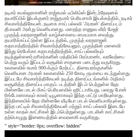
நடிகர் கமல்ஹாசனின் ராஜ்கமல் ஃபிலிம்ஸ் இன்டர்நேஷனல்
தயாரிப்பில் இயக்குனர் ராஜ்குமார் பெரியசாமி இயக்கத்தில், நடிகர்
சிவகார்த்திகேயன், நடிகை சாய் பல்லவி 'அமரன்' திரைப்படம்
தீபாவளி அன்று வெளியானது. மறைந்த ராணுவ வீரர் மேஜர்
முகுந்த் வரதராஜனின் வாழ்க்கையை மையமாக வைத்து
தயாரிக்கப்பட்டுள்ள இப்படத்தில், முகுந்த் வரதராஜன்
கதாபாத்திரத்தில் சிவகார்த்திகேயனும், முகுந்தின் மனைவி
இந்து ரெபேக்கா கதாபாத்திரத்தில், சாய் பல்லவியும்
நடித்துள்ளனர்.ரசிகர்களின் மத்தியில் பிரம்மாண்ட வரவேற்பை
பெற்று வரும் இப்படம் வசூலில் சாதனை படைத்து வருகிறது.
உலகளவில் சுமார் 900-க்கும் மேற்பட்ட திரையரங்குகளில்
வெளியான அமரன் உலகளவில் 250 கோடி ரூபாயை கடந்துள்ளது.
இப்படமே சிவகார்த்திகேயன் நடித்த திரைப்படங்களில் அதிகம்
வசூலித்த திரைப்படமாகும். படத்தின் இடம் பெற்றுள்ள ஹே
மின்னலே பாடல் மிகப் பெரியளவில் ஹிட்டாகியது. பலரது போன்
ரிங்டோனாகவும் காலர் டியூனாகவும் இந்த பாட்டு மாறியுள்ளது.
இந்நிலையில் ஹே மின்னலே வீடியோ பாடல் வெளியாகியுள்ளது.
இந்த பாட்டில் சிவகார்த்திகேயன் மற்றும் சாய் பல்லவி இடையே
உள்ள காதல் காட்சிகள் இடம்பெற்றுள்ளது. பாடலின் காட்சிகள்
தற்பொழுது இணையத்தில் வைரலாகி வருகிறது.