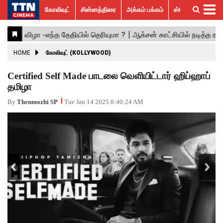
கோலிவுட்
சின்னத்திரை
அக்கம் பக்கம்
ஸ்பெஷல் ஸ்டோரீஸ்
கோலிவுட்
சின்னத்திரை
பாலிவுட்
ஹாலிவுட்
அக்கம்
ஸ்பெஷல்
விமர்சனம்
GALLERY
VIDEOS
What’s
Trending
பக்கம்
ஸ்டோரீஸ்
Hot
News
ACTRESS
HOME
கோலிவுட் (KOLLYWOOD)
ACTORS
Certified Self Made பாடலை வெளியிட்டார் ஹிப்ஹாப்
தமிழா
MOVIESTILLS
By
Thenmozhi SP
Tue Jan 14 2025 8:40:24 AM
EVENTS