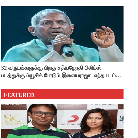
32 வருடங்களுக்கு பிறகு சத்யஜோதி பிலிம்ஸ்
படத்துக்கு ம்யூசிக் போடும் இளையராஜா -எந்த படம்
தெரியுமா ?
FEATURED