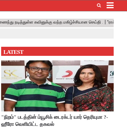
×
LATEST
"நிறம்" படத்தின் ம்யூசிக் டைரக்டர் யார் தெரியுமா ?-
ஹீரோ வெளியிட்ட தகவல்