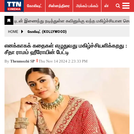
கோலிவுட்
சின்னத்திரை
அக்கம் பக்கம்
ஸ்பெஷல் ஸ்டோரீஸ்
கோலிவுட்
சின்னத்திரை
பாலிவுட்
ஹாலிவுட்
அக்கம்
ஸ்பெஷல்
விமர்சனம்
GALLERY
VIDEOS
What’s
Trending
பக்கம்
ஸ்டோரீஸ்
Hot
News
ACTRESS
HOME
கோலிவுட் (KOLLYWOOD)
ACTORS
எனக்காகக் கதைகள் எழுதுவது மகிழ்ச்சியளிக்கறது :
சீதா ராமம் ஹீரோயின் பேட்டி
MOVIESTILLS
By
Thenmozhi SP
Thu Nov 14 2024 2:23:33 PM
EVENTS