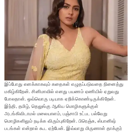
இப்போது எனக்காகவும் கதைகள் எழுதப்படுவதை நினைத்து
மகிழ்கிறேன். சினிமாவில் எனது பயணம் ஏணியில் ஏறுவது
போலதான். ஒவ்வொரு படியாக ஏறிக்கொண்டிருக்கிறேன்.
இந்தி, தமிழ், தெலுங்கு ஆகிய மொழிகளுக்குள்
அடங்கிவிடாமல் மலையாளம், பஞ்சாபி உட்பட பல்வேறு
மொழிகளிலும் நடிக்க விரும்புகிறேன். பிரெஞ்சு, ஸ்பானிஷ்
படங்கள் என்றால் கூட ஏற்பேன். இவ்வாறு மிருணாள் தாக்குர்