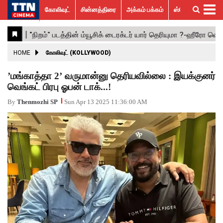
கோலிவுட்
சின்னத்திரை
அக்கம் பக்கம்
ஸ்பெஷல் ஸ்டோரீஸ்
கோலிவுட்
சின்னத்திரை
பாலிவுட்
ஹாலிவுட்
அக்கம்
ஸ்பெஷல்
விமர்சனம்
GALLERY
VIDEOS
What’s
Trending
பக்கம்
ஸ்டோரீஸ்
Hot
News
ACTRESS
HOME
கோலிவுட் (KOLLYWOOD)
ACTORS
’மங்காத்தா 2’ வருமான்னு தெரியவில்லை : இயக்குனர்
வெங்கட் பிரபு ஓபன் டாக்...!
MOVIESTILLS
By
Thenmozhi SP
Sun Apr 13 2025 11:36:00 AM
EVENTS