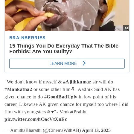
"We don't know if myself &
#Ajithkumar
sir will do
#Mankatha2
or some other film🤞. Aadhik Said AK has
given chance to do
#GoodBadUgly
in low point of his
career, Likewise AK given chance for myself too where I did
film with youngsters🫶♥️"
- VenkatPrabhu
pic.twitter.com/hOacVtXnEc
— AmuthaBharathi (@CinemaWithAB)
April 13, 2025