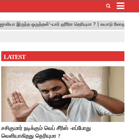
×
LATEST
சசிகுமார் நடிக்கும் வெப் சீரிஸ் -எப்போது
வெளியாகிறது தெரியுமா ?