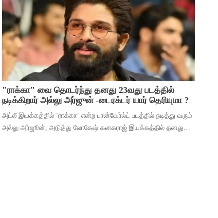
மூலம் ஹீரோவாக மாறி வெற்றிபெ
"ராக்கா" வை தொடர்ந்து தனது 23வது படத்தில்
நடிக்கிறார் அல்லு அர்ஜுன் -டைரக்டர் யார் தெரியுமா ?
அட்லீ இயக்கத்தில் ‘ராக்கா’ என்ற பான்வேர்ல்ட் படத்தில் நடித்து வரும்
அல்லு அர்ஜூன், அடுத்து லோகேஷ் கனகராஜ் இயக்கத்தில் தனது
23வது படத்தில் நடிக்கிறார். இந்நிலையில், 2026ம் ஆண்டுக்கான
தனது ரசிகர் மன்ற