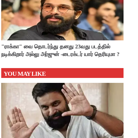
"ராக்கா" வை தொடர்ந்து தனது 23வது படத்தில்
நடிக்கிறார் அல்லு அர்ஜுன் -டைரக்டர் யார் தெரியுமா ?
YOU MAY LIKE