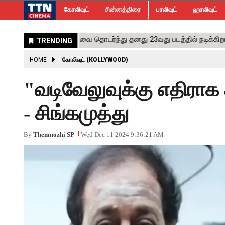
கோலிவுட்
சின்னத்திரை
பாலிவுட்
ஹாலிவுட்
HOME
கோலிவுட் (KOLLYWOOD)
"வடிவேலுவுக்கு எதிராக
- சிங்கமுத்து
By
Thenmozhi SP
Wed Dec 11 2024 9:36:21 AM