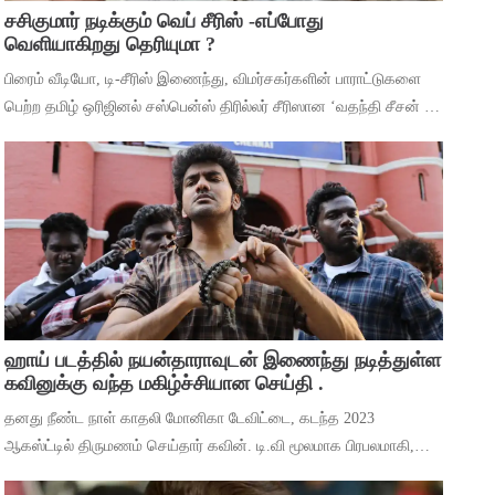
சசிகுமார் நடிக்கும் வெப் சீரிஸ் -எப்போது
வெளியாகிறது தெரியுமா ?
பிரைம் வீடியோ, டி-சீரிஸ் இணைந்து, விமர்சகர்களின் பாராட்டுகளை
பெற்ற தமிழ் ஒரிஜினல் சஸ்பென்ஸ் திரில்லர் சீரிஸான ‘வதந்தி சீசன் 2:
தி மிஸ்டரி ஆஃப் மணி’யில் இருந்து ‘தெய்வா’ என்ற பாடலை
வெளியிட்டுள்ளனர். ச
ஹாய் படத்தில் நயன்தாராவுடன் இணைந்து நடித்துள்ள
கவினுக்கு வந்த மகிழ்ச்சியான செய்தி .
தனது நீண்ட நாள் காதலி மோனிகா டேவிட்டை, கடந்த 2023
ஆகஸ்ட்டில் திருமணம் செய்தார் கவின். டி.வி மூலமாக பிரபலமாகி,
பிறகு உதவி இயக்குனராக பணியாற்றி, முக்கிய கேரக்டரில் நடித்ததன்