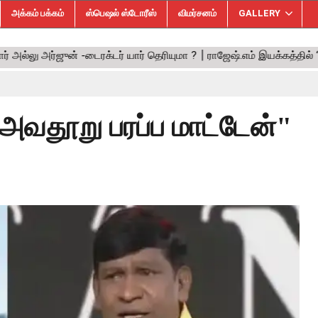
அக்கம் பக்கம்
ஸ்பெஷல் ஸ்டோரீஸ்
விமர்சனம்
GALLERY
 அவதூறு பரப்ப மாட்டேன்"