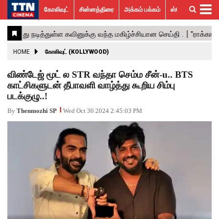
கோலிவுட்
சின்னத்திரை
அக்கம் பக்கம்
ஸ்பெஷல் ஸ்டோரீஸ்
கோலிவுட்
சின்னத்திரை
பாலிவுட்
ஹாலிவுட்
அக்கம்
ஸ்பெஷல்
விமர்சனம்
GALLERY
VIDEOS
What’s
Trending
பக்கம்
ஸ்டோரீஸ்
Hot
News
ACTRESS
HOME
கோலிவுட் (KOLLYWOOD)
ACTORS
விண்டேஜ் மூட் ல STR வந்தா செம்ம சீன்-u.. BTS
காட்சிகளுடன் தீபாவளி வாழ்த்து கூறிய சிம்பு
MOVIESTILLS
படக்குழு..!
EVENTS
By
Thenmozhi SP
Wed Oct 30 2024 2:45:03 PM