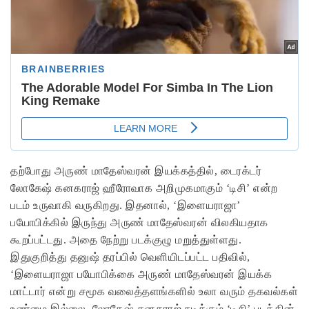
தற்போது அருண் மாதேஸ்வரன் இயக்கத்தில், டைரக்டர்
லோகேஷ் கனகராஜ் ஹீரோவாக அறிமுகமாகும் ‘டிசி’ என்ற
படம் உருவாகி வருகிறது. இதனால், ‘இளையராஜா’
பயோபிக்கில் இருந்து அருண் மாதேஸ்வரன் விலகியதாக
கூறப்பட்டது. அதை நேற்று படக்குழு மறுத்துள்ளது.
இதுகுறித்து தனுஷ் தரப்பில் வெளியிடப்பட்ட பதிவில்,
‘இளையராஜா பயோபிக்கை அருண் மாதேஸ்வரன் இயக்க
மாட்டார் என்று சமூக வலைத்தளங்களில் உலா வரும் தகவல்கள்
உண்மை இல்லை. லோகேஷ் கனகராஜ் நடிக்கும் ‘டிசி’ படத்தின்