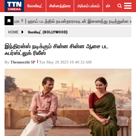
கோலிவுட்
சின்னத்திரை
அக்கம் பக்கம்
ஸ்பெஷல் ஸ்டோரீஸ்
கோலிவுட்
சின்னத்திரை
பாலிவுட்
ஹாலிவுட்
அக்கம்
ஸ்பெஷல்
விமர்சனம்
GALLERY
VIDEOS
What’s
Trending
பக்கம்
ஸ்டோரீஸ்
Hot
News
ACTRESS
HOME
கோலிவுட் (KOLLYWOOD)
ACTORS
இந்திரன்ஸ் நடிக்கும் சின்ன சின்ன ஆசை பட
ஃபர்ஸ்ட்லுக் ரிலீஸ்
MOVIESTILLS
By
Thenmozhi SP
Tue May 20 2025 10:40:32 AM
EVENTS