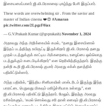
இசையமைப்பாளர் ஜி.வி.பிரகாஷை புகழ்ந்து பேசி இருப்பார்.
These words are overwhelming sir . From the savior and
master of Indian cinema ❤️😍
#Amaran
pic.twitter.com/2LpgzF0iax
— G.V.Prakash Kumar (@gvprakash)
November 1, 2024
அதாவது அந்த அறிக்கையில் கமல், “தனது இசையினால்
இந்தப் படத்திற்கு உயிரூட்டி இருக்கிறார் ஜி.வி. பிரகாஷ் தனது
முதல் படத்துக்குக் காட்டிய அக்கறையை, உழைப்பை ஒவ்வொரு
படத்துக்கும் கடைபிடிக்கிறார்” என தெரிவித்திருந்தார். இதற்கு
நன்றி கூறி ஜி.வி.பிரகாஷ் குமார் அவரது எக்ஸ் தளத்தில்
பதிவிட்டுள்ளார்.
அந்த பதிவில், “இந்திய சினிமாவின் மாஸ்டரிடம் இருந்து இந்த
பாராட்டை பெறுவது மிகவும் மகிழ்ச்சியாக உள்ளது”, என
ஜி.வி.பிரகாஷ் பதிவிட்டு இருந்தார். மேலும், இதற்கு அவரது
ரசிகர்களும், ‘கமல் சொல்வது சரி தான் எனவும் ஜி.வி.பிரகாஷ்
நடிப்பதற்கு வராமல், படத்திற்கு இசை மட்டும் அமைக்கலாம்’