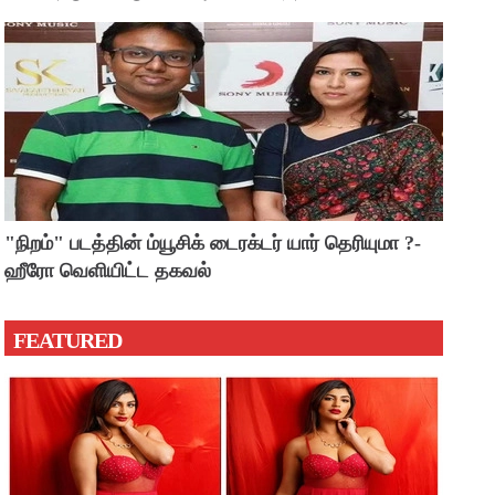
"நிறம்" படத்தின் ம்யூசிக் டைரக்டர் யார் தெரியுமா ?-
ஹீரோ வெளியிட்ட தகவல்
FEATURED