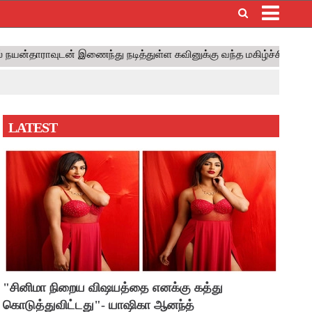
×
LATEST
"சினிமா நிறைய விஷயத்தை எனக்கு கத்து
கொடுத்துவிட்டது"- யாஷிகா ஆனந்த்