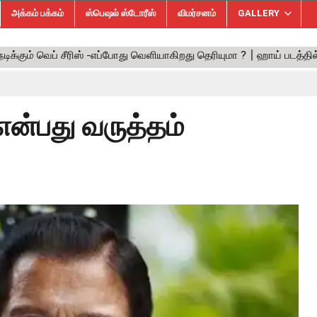
அக்கம் பக்கம்
ஸ்பெஷல் ஸ்டோரீஸ்
விமர்சனம்
GALLERY
என்பது வருத்தம்