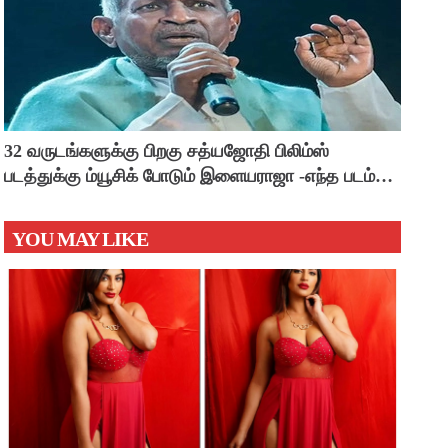
32 வருடங்களுக்கு பிறகு சத்யஜோதி பிலிம்ஸ்
படத்துக்கு ம்யூசிக் போடும் இளையராஜா -எந்த படம்
தெரியுமா ?
YOU MAY LIKE