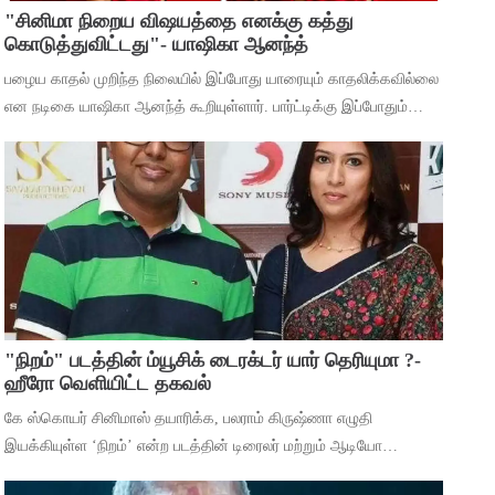
"சினிமா நிறைய விஷயத்தை எனக்கு கத்து
கொடுத்துவிட்டது"- யாஷிகா ஆனந்த்
பழைய காதல் முறிந்த நிலையில் இப்போது யாரையும் காதலிக்கவில்லை
என நடிகை யாஷிகா ஆனந்த் கூறியுள்ளார். பார்ட்டிக்கு இப்போதும்
செல்கிறீர்களா என்ற கேள்விக்கு, கடந்த 5 வருஷமா நான் எந்த
பார்ட்டிக்கும் போகுறது
"நிறம்" படத்தின் ம்யூசிக் டைரக்டர் யார் தெரியுமா ?-
ஹீரோ வெளியிட்ட தகவல்
கே ஸ்கொயர் சினிமாஸ் தயாரிக்க, பலராம் கிருஷ்ணா எழுதி
இயக்கியுள்ள ‘நிறம்’ என்ற படத்தின் டிரைலர் மற்றும் ஆடியோ
வெளியீட்டு விழா சென்னையில் நடந்தது. இதில் பாடகிகள் ஸ்ரீநிஷா,