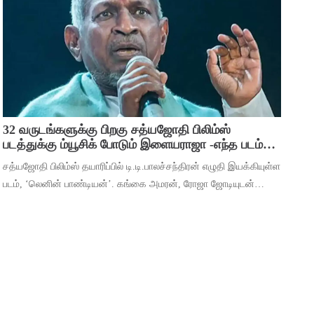
பிரவஸ்தி, டான்ஸ் மாஸ்டர் சாய்
32 வருடங்களுக்கு பிறகு சத்யஜோதி பிலிம்ஸ்
படத்துக்கு ம்யூசிக் போடும் இளையராஜா -எந்த படம்
தெரியுமா ?
சத்யஜோதி பிலிம்ஸ் தயாரிப்பில் டி.டி.பாலச்சந்திரன் எழுதி இயக்கியுள்ள
படம், ‘லெனின் பாண்டியன்’. கங்கை அமரன், ரோஜா ஜோடியுடன்
தர்ஷன் கணேசன், ஷ்ரிதா ராவ், ‘ஆடுகளம்’ நரேன், யுகேந்திரன்,
போஸ் வெங்கட், ஜார்ஜ