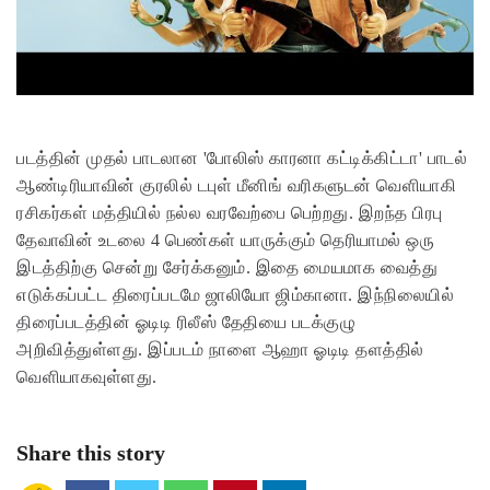
படத்தின் முதல் பாடலான 'போலிஸ் காரனா கட்டிக்கிட்டா' பாடல்
ஆண்டிரியாவின் குரலில் டபுள் மீனிங் வரிகளுடன் வெளியாகி
ரசிகர்கள் மத்தியில் நல்ல வரவேற்பை பெற்றது. இறந்த பிரபு
தேவாவின் உடலை 4 பெண்கள் யாருக்கும் தெரியாமல் ஒரு
இடத்திற்கு சென்று சேர்க்கனும். இதை மையமாக வைத்து
எடுக்கப்பட்ட திரைப்படமே ஜாலியோ ஜிம்கானா. இந்நிலையில்
திரைப்படத்தின் ஓடிடி ரிலீஸ் தேதியை படக்குழு
அறிவித்துள்ளது. இப்படம் நாளை ஆஹா ஓடிடி தளத்தில்
வெளியாகவுள்ளது.
Share this story