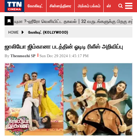
கோலிவுட்
சின்னத்திரை
அக்கம் பக்கம்
ஸ்பெஷல் ஸ்டோரீஸ்
கோலிவுட்
சின்னத்திரை
பாலிவுட்
ஹாலிவுட்
அக்கம்
ஸ்பெஷல்
விமர்சனம்
GALLERY
VIDEOS
What’s
Trending
பக்கம்
ஸ்டோரீஸ்
Hot
News
ACTRESS
HOME
கோலிவுட் (KOLLYWOOD)
ACTORS
ஜாலியோ ஜிம்கானா படத்தின் ஓடிடி ரிலீஸ் அறிவிப்பு
MOVIESTILLS
By
Thenmozhi SP
Sun Dec 29 2024 1:45:17 PM
EVENTS