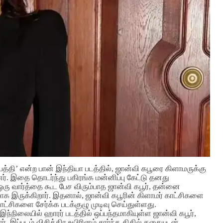
பெத்தி’ என்ற பான் இந்தியா படத்தில், ஜான்வி கபூரை கிளாமருக்கு
ர். இதை தொடர்ந்து பகிரங்க மன்னிப்பு கேட்டு தனது
து ஒரு வார்த்தை கூட பேச விரும்பாத ஜான்வி கபூர், தன்னை
ாக இருக்கிறார்.
இதனால், ஜான்வி கபூரின் கிளாமர் காட்சிகளை
காட்சிகளை சேர்க்க படக்குழு முடிவு செய்துள்ளது.
இந்நிலையில் ஹாரர் படத்தில் ஒப்பந்தமாகியுள்ள ஜான்வி கபூர்,
். இப்படம் விசித்திர உயிரினம் சார்ந்த திகில் கதையுடன்