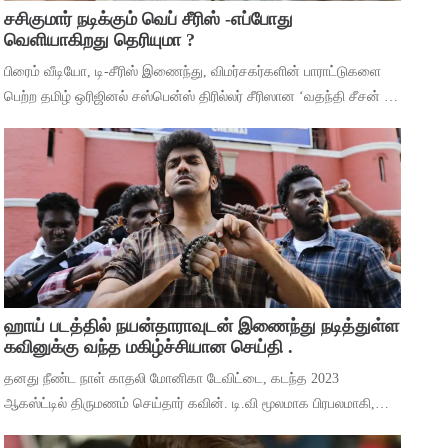
சசிகுமார் நடிக்கும் வெப் சீரிஸ் -எப்போது
வெளியாகிறது தெரியுமா ?
பிரைம் வீடியோ, டி-சீரிஸ் இணைந்து, விமர்சகர்களின் பாராட்டுகளை
பெற்ற தமிழ் ஒரிஜினல் சஸ்பென்ஸ் திரில்லர் சீரிஸான ‘வதந்தி சீசன் 2:
தி மிஸ்டரி ஆஃப் மணி’யில் இருந்து ‘தெய்வா’ என்ற பாடலை
வெளியிட்டுள்ளனர். ச
ஹாய் படத்தில் நயன்தாராவுடன் இணைந்து நடித்துள்ள
கவினுக்கு வந்த மகிழ்ச்சியான செய்தி .
தனது நீண்ட நாள் காதலி மோனிகா டேவிட்டை, கடந்த 2023
ஆகஸ்ட்டில் திருமணம் செய்தார் கவின். டி.வி மூலமாக பிரபலமாகி,
பிறகு உதவி இயக்குனராக பணியாற்றி, முக்கிய கேரக்டரில் நடித்ததன்