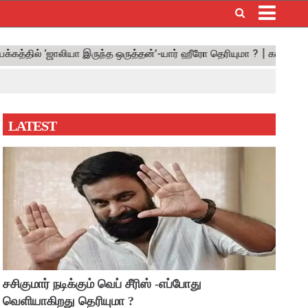
×
LATEST
சசிகுமார் நடிக்கும் வெப் சீரிஸ் -எப்போது
வெளியாகிறது தெரியுமா ?