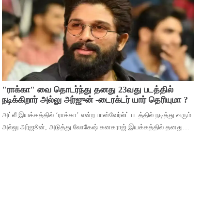
மூலம் ஹீரோவாக மாறி வெற்றிபெ
"ராக்கா" வை தொடர்ந்து தனது 23வது படத்தில்
நடிக்கிறார் அல்லு அர்ஜுன் -டைரக்டர் யார் தெரியுமா ?
அட்லீ இயக்கத்தில் ‘ராக்கா’ என்ற பான்வேர்ல்ட் படத்தில் நடித்து வரும்
அல்லு அர்ஜூன், அடுத்து லோகேஷ் கனகராஜ் இயக்கத்தில் தனது
23வது படத்தில் நடிக்கிறார். இந்நிலையில், 2026ம் ஆண்டுக்கான
தனது ரசிகர் மன்ற