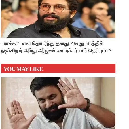
"ராக்கா" வை தொடர்ந்து தனது 23வது படத்தில்
நடிக்கிறார் அல்லு அர்ஜுன் -டைரக்டர் யார் தெரியுமா ?
YOU MAY LIKE