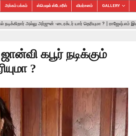
அக்கம் பக்கம்
ஸ்பெஷல் ஸ்டோரீஸ்
விமர்சனம்
GALLERY
ான்வி கபூர் நடிக்கும்
ியுமா ?