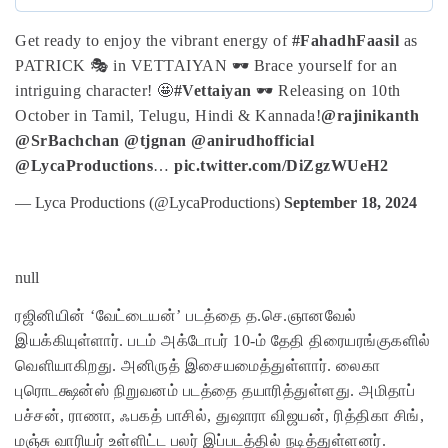
Get ready to enjoy the vibrant energy of
#FahadhFaasil
as
PATRICK 🎭 in VETTAIYAN 🕶️ Brace yourself for an
intriguing character! 🤩
#Vettaiyan
🕶️ Releasing on 10th
October in Tamil, Telugu, Hindi & Kannada!
@rajinikanth
@SrBachchan
@tjgnan
@anirudhofficial
@LycaProductions
…
pic.twitter.com/DiZgzWUeH2
— Lyca Productions (@LycaProductions)
September 18, 2024
null
ரஜினியின் ‘வேட்டையன்’ படத்தை த.செ.ஞானவேல்
இயக்கியுள்ளார். படம் அக்டோபர் 10-ம் தேதி திரையரங்குகளில்
வெளியாகிறது. அனிருத் இசையமைத்துள்ளார். லைகா
புரொடக்ஷன்ஸ் நிறுவனம் படத்தை தயாரித்துள்ளது. அமிதாப்
பச்சன், ராணா, ஃபகத் பாசில், துஷாரா விஜயன், ரித்திகா சிங்,
மஞ்சு வாரியர் உள்ளிட்ட பலர் இப்படத்தில் நடித்துள்ளனர்.