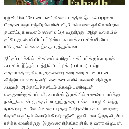
ரஜினியின் ‘வேட்டையன்’ திரைப்படத்தில் இடம்பெற்றுள்ள
பிரதான கதாபாத்திரங்களின் வீடியோக்களை ஒவ்வொன்றாக
தயாரிப்பு நிறுவனம் வெளியிட்டு வருகிறது. அந்த வகையில்
தற்போது வெளியிடப்பட்டுள்ள ஃபஹத் ஃபாசில் வீடியோ
ரசிகர்களின் கவனத்தை ஈர்த்துள்ளன.
இந்தப் படத்தில் ரசிகர்கள் பெரிதும் எதிர்பார்க்கும் ஃபஹத்
ஃபாசில். இந்தப் படத்தில் ‘பாட்ரிக்’ (patrick) என்ற
கதாபாத்திரத்தில் நடித்துள்ளார்.கலர் கலர் சட்டையுடன்,
வித்தியாசமான டி-சர்ட் என உடைகளில் கவனம் ஈர்க்கும்
ஃபஹத், அமிதாப்பச்சனிடம் மிகவும் பணிவுடன்
கைகுலுக்குகிறார். வீடியோவின் இறுதியில் எதையோ பார்த்து
நின்றுகொண்டிருக்கும் ஃபஹத்துக்கு பின்னால் ரஜினி வந்து
நிற்கிறார். உடனே அவரை பார்த்து அதிர்ச்சியாகும் பஹத்தை
தோளில் தட்டிக் கொடுக்கிறார் ரஜினி. ஜாலியான இந்த வீடியோ
ரசிக்க வைக்கிறது. இதுவரை ரித்திகா சிங், துஷாரா விஜயன்,