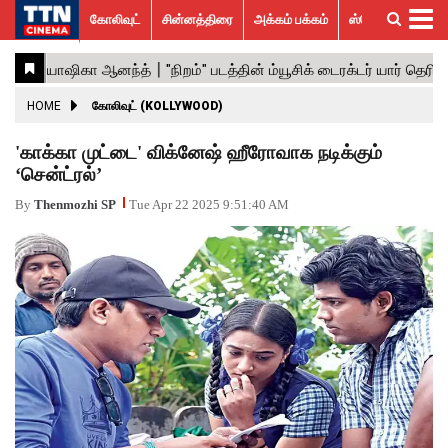
கோலிவுட்
சின்னத்திரை
அக்கம் பக்கம்
ஸ்பெஷல் ஸ்டோரீஸ்
கோலிவுட்
சின்னத்திரை
பாலிவுட்
ஹாலிவுட்
அக்கம்
ஸ்பெஷல்
விமர்சனம்
GALLERY
VIDEOS
What’s
Trending
பக்கம்
ஸ்டோரீஸ்
Hot
News
ACTRESS
HOME
கோலிவுட் (KOLLYWOOD)
ACTORS
'காக்கா முட்டை' விக்னேஷ் ஹீரோவாக நடிக்கும்
‘சென்ட்ரல்’
MOVIESTILLS
By
Thenmozhi SP
Tue Apr 22 2025 9:51:40 AM
EVENTS