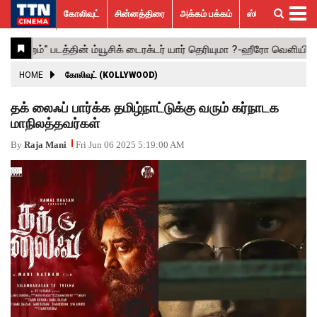
கோலிவுட்
சின்னத்திரை
அக்கம் பக்கம்
ஸ்பெஷல் ஸ்டோரீஸ்
கோலிவுட்
சின்னத்திரை
பாலிவுட்
ஹாலிவுட்
அக்கம்
ஸ்பெஷல்
விமர்சனம்
GALLERY
VIDEOS
What’s
Trending
பக்கம்
ஸ்டோரீஸ்
Hot
News
ACTRESS
HOME
கோலிவுட் (KOLLYWOOD)
ACTORS
தக் லைஃப் பார்க்க தமிழ்நாட்டுக்கு வரும் கர்நாடக
மாநிலத்தவர்கள்
MOVIESTILLS
By
Raja Mani
Fri Jun 06 2025 5:19:00 AM
EVENTS