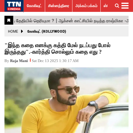
கோலிவுட்
சின்னத்திரை
அக்கம் பக்கம்
ஸ்பெஷல் ஸ்டோரீஸ்
கோலிவுட்
சின்னத்திரை
பாலிவுட்
ஹாலிவுட்
அக்கம்
ஸ்பெஷல்
விமர்சனம்
GALLERY
VIDEOS
What’s
Trending
பக்கம்
ஸ்டோரீஸ்
Hot
News
ACTRESS
HOME
கோலிவுட் (KOLLYWOOD)
ACTORS
"இந்த கதை எனக்கு கத்தி மேல் நடப்பது போல்
இருந்தது".-கார்த்தி சொல்லும் கதை எது ?
MOVIESTILLS
By
Raja Mani
Sat Dec 13 2025 1:30:17 AM
EVENTS