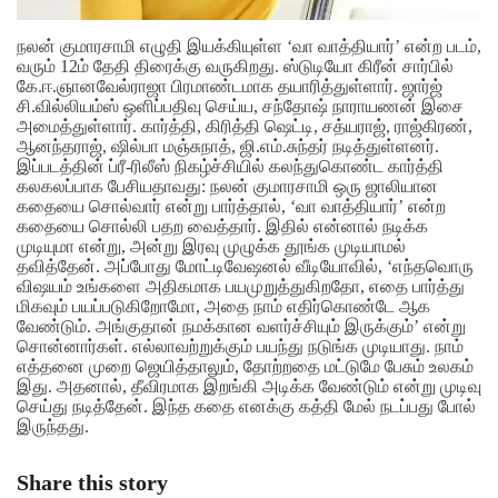
நலன் குமாரசாமி எழுதி இயக்கியுள்ள ‘வா வாத்தியார்’ என்ற படம்,
வரும் 12ம் தேதி திரைக்கு வருகிறது. ஸ்டுடியோ கிரீன் சார்பில்
கே.ஈ.ஞானவேல்ராஜா பிரமாண்டமாக தயாரித்துள்ளார். ஜார்ஜ்
சி.வில்லியம்ஸ் ஒளிப்பதிவு செய்ய, சந்தோஷ் நாராயணன் இசை
அமைத்துள்ளார். கார்த்தி, கிரித்தி ஷெட்டி, சத்யராஜ், ராஜ்கிரண்,
ஆனந்தராஜ், ஷில்பா மஞ்சுநாத், ஜி.எம்.சுந்தர் நடித்துள்ளனர்.
இப்படத்தின் ப்ரீ-ரிலீஸ் நிகழ்ச்சியில் கலந்துகொண்ட கார்த்தி
கலகலப்பாக பேசியதாவது: நலன் குமாரசாமி ஒரு ஜாலியான
கதையை சொல்வார் என்று பார்த்தால், ‘வா வாத்தியார்’ என்ற
கதையை சொல்லி பதற வைத்தார். இதில் என்னால் நடிக்க
முடியுமா என்று, அன்று இரவு முழுக்க தூங்க முடியாமல்
தவித்தேன்.
அப்போது மோட்டிவேஷனல் வீடியோவில், ‘எந்தவொரு
விஷயம் உங்களை அதிகமாக பயமுறுத்துகிறதோ, எதை பார்த்து
மிகவும் பயப்படுகிறோமோ, அதை நாம் எதிர்கொண்டே ஆக
வேண்டும். அங்குதான் நமக்கான வளர்ச்சியும் இருக்கும்’ என்று
சொன்னார்கள். எல்லாவற்றுக்கும் பயந்து நடுங்க முடியாது. நாம்
எத்தனை முறை ஜெயித்தாலும், தோற்றதை மட்டுமே பேசும் உலகம்
இது. அதனால், தீவிரமாக இறங்கி அடிக்க வேண்டும் என்று முடிவு
செய்து நடித்தேன். இந்த கதை எனக்கு கத்தி மேல் நடப்பது போல்
இருந்தது.
Share this story