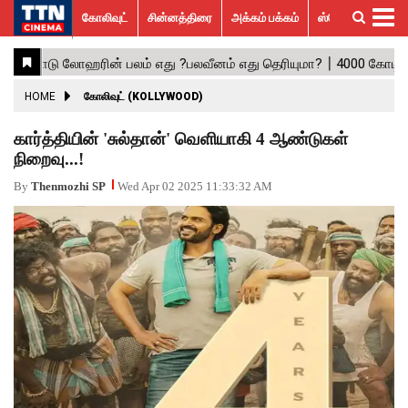
கோலிவுட்
சின்னத்திரை
அக்கம் பக்கம்
ஸ்பெஷல் ஸ்டோரீஸ்
கோலிவுட்
சின்னத்திரை
பாலிவுட்
ஹாலிவுட்
அக்கம்
ஸ்பெஷல்
விமர்சனம்
GALLERY
VIDEOS
What’s
Trending
பக்கம்
ஸ்டோரீஸ்
Hot
News
ACTRESS
HOME
கோலிவுட் (KOLLYWOOD)
ACTORS
கார்த்தியின் 'சுல்தான்' வெளியாகி 4 ஆண்டுகள்
நிறைவு...!
MOVIESTILLS
By
Thenmozhi SP
Wed Apr 02 2025 11:33:32 AM
EVENTS