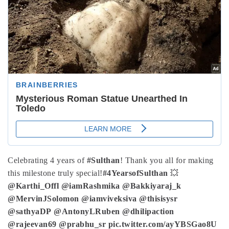
Celebrating 4 years of
#Sulthan
! Thank you all for making
this milestone truly special!
#4YearsofSulthan
💥
@Karthi_Offl
@iamRashmika
@Bakkiyaraj_k
@MervinJSolomon
@iamviveksiva
@thisisysr
@sathyaDP
@AntonyLRuben
@dhilipaction
@rajeevan69
@prabhu_sr
pic.twitter.com/ayYBSGao8U