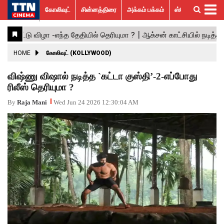
கோலிவுட்
சின்னத்திரை
அக்கம் பக்கம்
ஸ்பெஷல் ஸ்டோரீஸ்
கோலிவுட்
சின்னத்திரை
பாலிவுட்
ஹாலிவுட்
அக்கம்
ஸ்பெஷல்
விமர்சனம்
GALLERY
VIDEOS
What’s
Trending
பக்கம்
ஸ்டோரீஸ்
Hot
News
ACTRESS
HOME
கோலிவுட் (KOLLYWOOD)
ACTORS
விஷ்ணு விஷால் நடித்த `கட்டா குஸ்தி’-2-எப்போது
ரிலீஸ் தெரியுமா ?
MOVIESTILLS
By
Raja Mani
Wed Jun 24 2026 12:30:04 AM
EVENTS