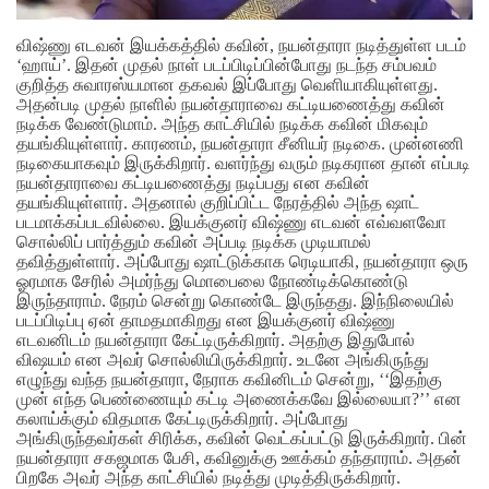
விஷ்ணு எடவன் இயக்கத்தில் கவின், நயன்தாரா நடித்துள்ள படம்
‘ஹாய்’. இதன் முதல் நாள் படப்பிடிப்பின்போது நடந்த சம்பவம்
குறித்த சுவாரஸ்யமான தகவல் இப்போது வெளியாகியுள்ளது.
அதன்படி முதல் நாளில் நயன்தாராவை கட்டியணைத்து கவின்
நடிக்க வேண்டுமாம். அந்த காட்சியில் நடிக்க கவின் மிகவும்
தயங்கியுள்ளார். காரணம், நயன்தாரா சீனியர் நடிகை. முன்னணி
நடிகையாகவும் இருக்கிறார். வளர்ந்து வரும் நடிகரான தான் எப்படி
நயன்தாராவை கட்டியணைத்து நடிப்பது என கவின்
தயங்கியுள்ளார். அதனால் குறிப்பிட்ட நேரத்தில் அந்த ஷாட்
படமாக்கப்படவில்லை. இயக்குனர் விஷ்ணு எடவன் எவ்வளவோ
சொல்லிப் பார்த்தும் கவின் அப்படி நடிக்க முடியாமல்
தவித்துள்ளார்.
அப்போது ஷாட்டுக்காக ரெடியாகி, நயன்தாரா ஒரு
ஓரமாக சேரில் அமர்ந்து மொபைலை நோண்டிக்கொண்டு
இருந்தாராம். நேரம் சென்று கொண்டே இருந்தது. இந்நிலையில்
படப்பிடிப்பு ஏன் தாமதமாகிறது என இயக்குனர் விஷ்ணு
எடவனிடம் நயன்தாரா கேட்டிருக்கிறார். அதற்கு இதுபோல்
விஷயம் என அவர் சொல்லியிருக்கிறார். உடனே அங்கிருந்து
எழுந்து வந்த நயன்தாரா, நேராக கவினிடம் சென்று, ‘‘இதற்கு
முன் எந்த பெண்ணையும் கட்டி அணைக்கவே இல்லையா?’’ என
கலாய்க்கும் விதமாக கேட்டிருக்கிறார். அப்போது
அங்கிருந்தவர்கள் சிரிக்க, கவின் வெட்கப்பட்டு இருக்கிறார். பின்
நயன்தாரா சகஜமாக பேசி, கவினுக்கு ஊக்கம் தந்தாராம். அதன்
பிறகே அவர் அந்த காட்சியில் நடித்து முடித்திருக்கிறார்.