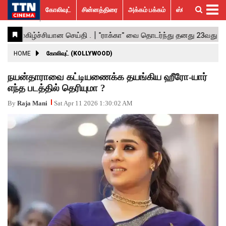
கோலிவுட்
சின்னத்திரை
அக்கம் பக்கம்
ஸ்பெஷல் ஸ்டோரீஸ்
கோலிவுட்
சின்னத்திரை
பாலிவுட்
ஹாலிவுட்
அக்கம்
ஸ்பெஷல்
விமர்சனம்
GALLERY
VIDEOS
What’s
Trending
பக்கம்
ஸ்டோரீஸ்
Hot
News
ACTRESS
HOME
கோலிவுட் (KOLLYWOOD)
ACTORS
நயன்தாராவை கட்டியணைக்க தயங்கிய ஹீரோ-யார்
எந்த படத்தில் தெரியுமா ?
MOVIESTILLS
By
Raja Mani
Sat Apr 11 2026 1:30:02 AM
EVENTS