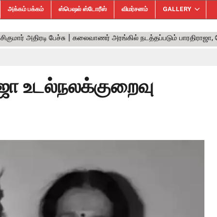
அக்கம் பக்கம்
ஸ்பெஷல் ஸ்டோரீஸ்
விமர்சனம்
GALLERY
ரோஜா உடல்நலக்குறைவு