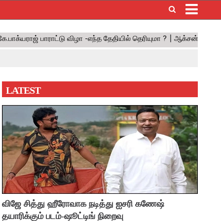
×
LATEST
விஜே சித்து ஹீரோவாக நடித்து ஐசரி கணேஷ்
தயாரிக்கும் படம்-ஷூட்டிங் நிறைவு