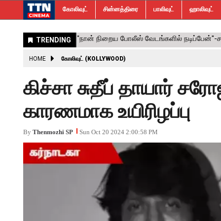
கோலிவுட்
சின்னத்திரை
பாலிவுட்
ஹாலிவுட்
HOME
கோலிவுட் (KOLLYWOOD)
கிச்சா சுதீப் தாயார் ச
காரணமாக உயிரிழப்பு
By
Thenmozhi SP
Sun Oct 20 2024 2:00:58 PM