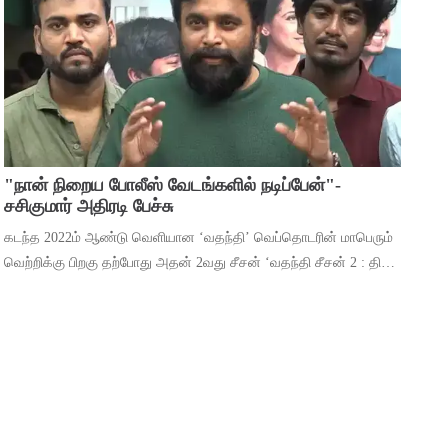
அறிமுகமாகிறார். அடுத்ததாக ‘பாப்லோ பா
"நான் நிறைய போலீஸ் வேடங்களில் நடிப்பேன்"-
சசிகுமார் அதிரடி பேச்சு
கடந்த 2022ம் ஆண்டு வெளியான ‘வதந்தி’ வெப்தொடரின் மாபெரும்
வெற்றிக்கு பிறகு தற்போது அதன் 2வது சீசன் ‘வதந்தி சீசன் 2 : தி
மிஸ்டரி ஆப் மணி’ என்ற பெயரில் கிரைம் திரில்லர் ஜானரில்
உருவாகியுள்ளது. வால் வாட்