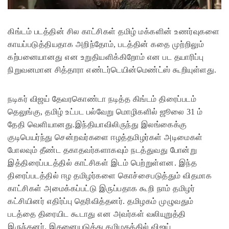
கிங்டம் படத்தின் சில காட்சிகள் தமிழ் மக்களின் உணர்வுகளை
காயப்படுத்தியதாக அறிந்தோம், படத்தின் கதை முற்றிலும்
கற்பனையானது என உறுதியளிக்கிறோம் என பட தயாரிப்பு
நிறுவனமான சித்தாரா எண்டர்டெயின்மெண்ட்ஸ் கூறியுள்ளது.
நடிகர் விஜய் தேவரகொண்டா நடித்த கிங்டம் திரைப்படம்
தெலுங்கு, தமிழ் உட்பட பல்வேறு மொழிகளில் ஜூலை 31 ம்
தேதி வெளியானது.இந்தியாவிலிருந்து இலங்கைக்கு
குடிபெயர்ந்து சென்றவர்களை ஈழத்தமிழர்கள் அடிமைகள்
போலவும் தீண்ட தகாதவர்களாகவும் நடத்துவது போன்று
இத்திரைப்படத்தில் காட்சிகள் இடம் பெற்றுள்ளன. இந்த
திரைப்படத்தில் ஈழ தமிழர்களை கொச்சைபடுத்தும் விதமாக
காட்சிகள் அமைக்கப்பட்டு இருப்பதாக கூறி நாம் தமிழர்
கட்சியினர் எதிர்ப்பு தெரிவித்தனர். தமிழகம் முழுவதும்
படத்தை திரையிட கூடாது என அவர்கள் வலியுறுத்தி
இருந்தனர். இதனையடுத்து தமிழகத்தில் விஜய்