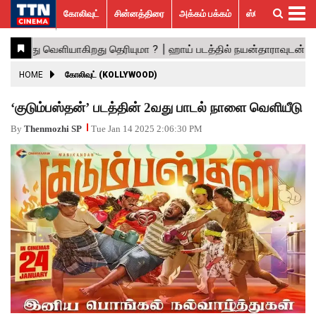
கோலிவுட்
சின்னத்திரை
அக்கம் பக்கம்
ஸ்பெஷல் ஸ்டோரீஸ்
கோலிவுட்
சின்னத்திரை
பாலிவுட்
ஹாலிவுட்
அக்கம்
ஸ்பெஷல்
விமர்சனம்
GALLERY
VIDEOS
What’s
Trending
பக்கம்
ஸ்டோரீஸ்
Hot
News
ACTRESS
HOME
கோலிவுட் (KOLLYWOOD)
ACTORS
‘குடும்பஸ்தன்’ படத்தின் 2வது பாடல் நாளை வெளியீடு
MOVIESTILLS
By
Thenmozhi SP
Tue Jan 14 2025 2:06:30 PM
EVENTS