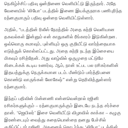
நெகிழ்ச்சிப் பதிவு ஒன்றிணை வெளியிட்டு இருந்தார். அதே
வேளையில் ‘லியோ’ படத்தில் இணை இயக்குநராக பணிபுரிந்த
ரத்னகுமாரும் பதிவு ஒன்றை வெளியிட்டுள்ளார்.
அதில், “படத்தின் ரிலீஸ் நேரத்தில் அதை சுற்றி வெளியான
தகவல்கள் இன்னும் என் காதுகளில் ரீங்காரம் இடுகின்றன.
ஒவ்வொரு கமாவும், புள்ளியும் ஒரு குறியீட்டு வார்த்தையாக
எடுத்துக் கொள்ளப்பட்டது. அதை சுற்றி நடந்த இம்சையை
மிகவும் ரசித்தேன். அது வாழ்வில் ஒருமுறை மட்டுமே
கிடைக்கக் கூடிய உணர்வு. ஆம், நான் உட்பட பல ரசிகர்களின்
இதயத்துக்கு நெருக்கமான படம். மீண்டும் பார்த்திபனை
கொண்டு வாருங்கள் லோகேஷ்” என்று தெரிவித்துள்ளார்
ரத்னகுமார்.
இந்தப் பதிவின் பின்னணி என்னவென்றால் ரஜினி
ரசிகர்களுக்கும் – ரத்னகுமாருக்கும் இடையே நடந்த சர்ச்சை
தான். ‘ஜெயிலர்’ இசை வெளியீட்டு விழாவில் காக்கா – கழுகு
இரண்டையும் வைத்து கதையொன்றை தனது பேச்சில்
குறிப்பிட்டார் ரஜினி. அதனைத் தொடர்ந்து ‘லியோ’ படத்தின்