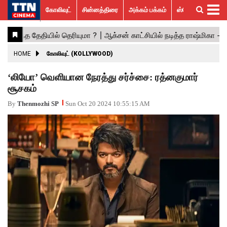
கோலிவுட்
சின்னத்திரை
அக்கம் பக்கம்
ஸ்பெஷல் ஸ்டோரீஸ்
கோலிவுட்
சின்னத்திரை
பாலிவுட்
ஹாலிவுட்
அக்கம்
ஸ்பெஷல்
விமர்சனம்
GALLERY
VIDEOS
What’s
Trending
பக்கம்
ஸ்டோரீஸ்
Hot
News
ACTRESS
HOME
கோலிவுட் (KOLLYWOOD)
ACTORS
‘லியோ’ வெளியான நேரத்து சர்ச்சை: ரத்னகுமார்
சூசகம்
MOVIESTILLS
By
Thenmozhi SP
Sun Oct 20 2024 10:55:15 AM
EVENTS