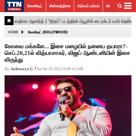
கோலிவுட்
சின்னத்திரை
அக்கம் பக்கம்
ஸ்பெஷல் ஸ்டோரீஸ்
கோலிவுட்
சின்னத்திரை
பாலிவுட்
ஹாலிவுட்
அக்கம்
ஸ்பெஷல்
விமர்சனம்
GALLERY
VIDEOS
What’s
Trending
பக்கம்
ஸ்டோரீஸ்
Hot
News
ACTRESS
HOME
கோலிவுட் (KOLLYWOOD)
ACTORS
கோவை மக்களே... இசை மழையில் நனைய தயாரா?-
செப்.20,21ல் வித்யாசாகர், விஜய் ஆண்டனியின் இசை
MOVIESTILLS
விருந்து
EVENTS
By
Aishwarya G
Sat Jul 26 2025 8:09:43 AM