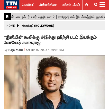
கோலிவுட்
சின்னத்திரை
அக்கம் பக்கம்
ஸ்பெஷல் ஸ்டோரீஸ்
கோலிவுட்
சின்னத்திரை
பாலிவுட்
ஹாலிவுட்
அக்கம்
ஸ்பெஷல்
விமர்சனம்
GALLERY
VIDEOS
What’s
Trending
பக்கம்
ஸ்டோரீஸ்
Hot
News
ACTRESS
HOME
கோலிவுட் (KOLLYWOOD)
ACTORS
ரஜினியின் கூலிக்கு அடுத்து ஹிந்தி படம் இயக்கும்
லோகேஷ் கனகராஜ்
MOVIESTILLS
By
Raja Mani
Sat Jun 07 2025 4:30:04 AM
EVENTS