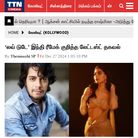
கோலிவுட்
சின்னத்திரை
அக்கம் பக்கம்
ஸ்பெஷல் ஸ்டோரீஸ்
கோலிவுட்
சின்னத்திரை
பாலிவுட்
ஹாலிவுட்
அக்கம்
ஸ்பெஷல்
விமர்சனம்
GALLERY
VIDEOS
What’s
Trending
பக்கம்
ஸ்டோரீஸ்
Hot
News
ACTRESS
HOME
கோலிவுட் (KOLLYWOOD)
ACTORS
‘லவ் டுடே’ இந்தி ரீமேக் குறித்த லேட்டஸ்ட் தகவல்
MOVIESTILLS
By
Thenmozhi SP
Fri Dec 27 2024 1:05:10 PM
EVENTS