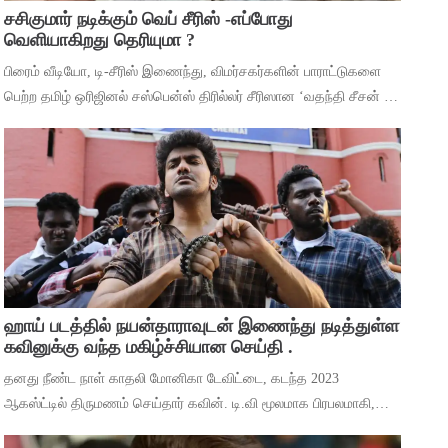
சசிகுமார் நடிக்கும் வெப் சீரிஸ் -எப்போது
வெளியாகிறது தெரியுமா ?
பிரைம் வீடியோ, டி-சீரிஸ் இணைந்து, விமர்சகர்களின் பாராட்டுகளை
பெற்ற தமிழ் ஒரிஜினல் சஸ்பென்ஸ் திரில்லர் சீரிஸான ‘வதந்தி சீசன் 2:
தி மிஸ்டரி ஆஃப் மணி’யில் இருந்து ‘தெய்வா’ என்ற பாடலை
வெளியிட்டுள்ளனர். ச
ஹாய் படத்தில் நயன்தாராவுடன் இணைந்து நடித்துள்ள
கவினுக்கு வந்த மகிழ்ச்சியான செய்தி .
தனது நீண்ட நாள் காதலி மோனிகா டேவிட்டை, கடந்த 2023
ஆகஸ்ட்டில் திருமணம் செய்தார் கவின். டி.வி மூலமாக பிரபலமாகி,
பிறகு உதவி இயக்குனராக பணியாற்றி, முக்கிய கேரக்டரில் நடித்ததன்