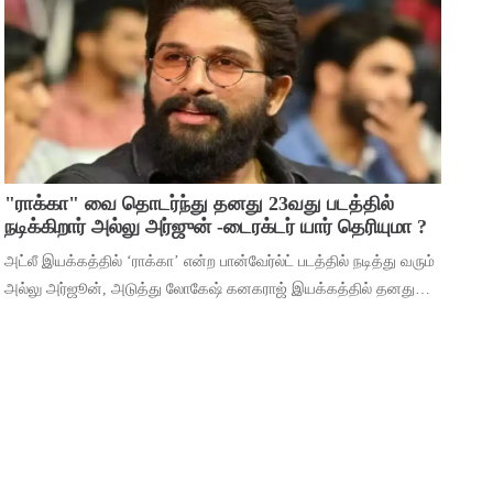
மூலம் ஹீரோவாக மாறி வெற்றிபெ
"ராக்கா" வை தொடர்ந்து தனது 23வது படத்தில்
நடிக்கிறார் அல்லு அர்ஜுன் -டைரக்டர் யார் தெரியுமா ?
அட்லீ இயக்கத்தில் ‘ராக்கா’ என்ற பான்வேர்ல்ட் படத்தில் நடித்து வரும்
அல்லு அர்ஜூன், அடுத்து லோகேஷ் கனகராஜ் இயக்கத்தில் தனது
23வது படத்தில் நடிக்கிறார். இந்நிலையில், 2026ம் ஆண்டுக்கான
தனது ரசிகர் மன்ற