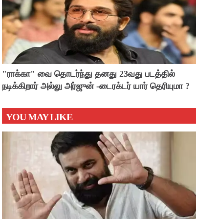
"ராக்கா" வை தொடர்ந்து தனது 23வது படத்தில்
நடிக்கிறார் அல்லு அர்ஜுன் -டைரக்டர் யார் தெரியுமா ?
YOU MAY LIKE