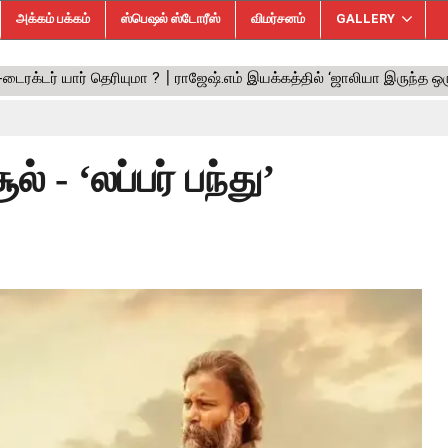
அக்கம் பக்கம்
ஸ்பெஷல் ஸ்டோரீஸ்
விமர்சனம்
GALLERY
் - ‘லப்பர் பந்து’