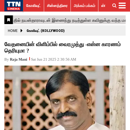
கோலிவுட்
சின்னத்திரை
அக்கம் பக்கம்
ஸ்பெஷல் ஸ்டோரீஸ்
கோலிவுட்
சின்னத்திரை
பாலிவுட்
ஹாலிவுட்
அக்கம்
ஸ்பெஷல்
விமர்சனம்
GALLERY
VIDEOS
What’s
Trending
பக்கம்
ஸ்டோரீஸ்
Hot
News
ACTRESS
HOME
கோலிவுட் (KOLLYWOOD)
ACTORS
வேதனையின் விளிம்பில் வைரமுத்து -என்ன காரணம்
தெரியுமா ?
MOVIESTILLS
By
Raja Mani
Sat Jun 21 2025 2:30:56 AM
EVENTS