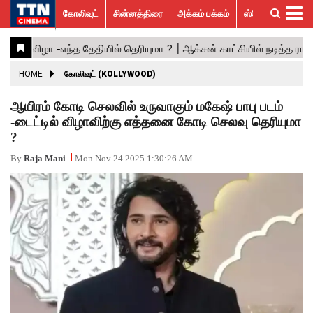
கோலிவுட்
சின்னத்திரை
அக்கம் பக்கம்
ஸ்பெஷல் ஸ்டோரீஸ்
கோலிவுட்
சின்னத்திரை
பாலிவுட்
ஹாலிவுட்
அக்கம்
ஸ்பெஷல்
விமர்சனம்
GALLERY
VIDEOS
What’s
Trending
பக்கம்
ஸ்டோரீஸ்
Hot
News
ACTRESS
HOME
கோலிவுட் (KOLLYWOOD)
ACTORS
ஆயிரம் கோடி செலவில் உருவாகும் மகேஷ் பாபு படம்
-டைட்டில் விழாவிற்கு எத்தனை கோடி செலவு தெரியுமா
MOVIESTILLS
?
EVENTS
By
Raja Mani
Mon Nov 24 2025 1:30:26 AM