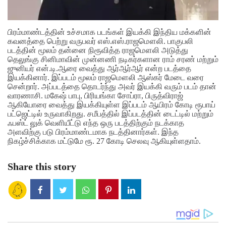
பிரம்மாண்டத்தின் உச்சமாக படங்கள் இயக்கி இந்திய மக்களின்
கவனத்தை பெற்று வருபவர் எஸ்.எஸ்.ராஜமௌலி. பாகுபலி
படத்தின் மூலம் தன்னை நிரூவித்த ராஜமௌலி அடுத்து
தெலுங்கு சினிமாவின் முன்னணி நடிகர்களான ராம் சரண் மற்றும்
ஜுனியர் என்.டி.ஆரை வைத்து ஆர்ஆர்ஆர் என்ற படத்தை
இயக்கினார். இப்படம் மூலம் ராஜமௌலி ஆஸ்கர் மேடை வரை
சென்றார்.
அப்படத்தை தொடர்ந்து அவர் இயக்கி வரும் படம் தான்
வாரணாசி. மகேஷ் பாபு, பிரியங்கா சோப்ரா, பிருத்விராஜ்
ஆகியோரை வைத்து இயக்கியுள்ள இப்படம் ஆயிரம் கோடி ரூபாய்
பட்ஜெட்டில் உருவாகிறது. சமீபத்தில் இப்படத்தின் டைட்டில் மற்றும்
ஃபஸ்ட் லுக் வெளியீட்டு எந்த ஒரு படத்திற்கும் நடக்காத
அளவிற்கு படு பிரம்மாண்டமாக நடத்தினார்கள்.
இந்த
நிகழ்ச்சிக்காக மட்டுமே ரூ. 27 கோடி செலவு ஆகியுள்ளதாம்.
Share this story