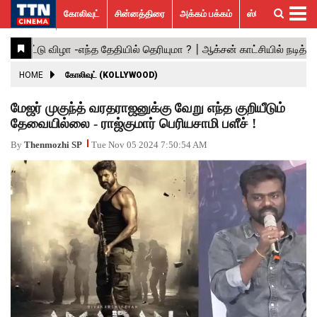
கோலிவுட்
சின்னத்திரை
அக்கம் பக்கம்
ஸ்பெஷல் ஸ்டோரீஸ்
கோலிவுட்
சின்னத்திரை
பாலிவுட்
ஹாலிவுட்
அக்கம்
ஸ்பெஷல்
விமர்சனம்
GALLERY
VIDEOS
What’s
Trending
பக்கம்
ஸ்டோரீஸ்
Hot
News
ACTRESS
HOME
கோலிவுட் (KOLLYWOOD)
ACTORS
மேஜர் முகுந்த் வரதராஜனுக்கு வேறு எந்த குறியீடும்
தேவையில்லை - ராஜ்குமார் பெரியசாமி பளீச் !
MOVIESTILLS
By
Thenmozhi SP
Tue Nov 05 2024 7:50:54 AM
EVENTS