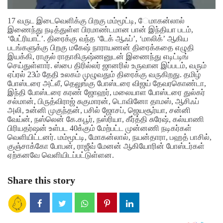
17 வருட இடைவெளிக்கு பிறகு மம்மூட்டி, ேமாகன்லால்
இணைந்து நடித்துள்ள பிரமாண்டமான பான் இந்தியா படம்,
‘பேட்ரியாட்’. திரைக்கு வந்த ‘டேக் ஆஃப்’, ‘மாலிக்’ ஆகிய
படங்களுக்கு பிறகு மகேஷ் நாராயணன் திரைக்கதை எழுதி
இயக்கி, ராகுல் ராதாகிருஷ்ணனுடன் இணைந்து எடிட்டிங்
செய்துள்ளார். ஸ்பை திரில்லர் ஜானரில் உருவான இப்படம், வரும்
ஏப்ரல் 23ம் தேதி உலகம் முழுவதும் திரைக்கு வருகிறது. தமிழ்
போஸ்டரை அட்லீ, தெலுங்கு போஸ்டரை விஜய் தேவரகொண்டா,
இந்தி போஸ்டரை கரண் ஜோஹர், மலையாள போஸ்டரை துல்கர்
சல்மான், பிருத்விராஜ் சுகுமாரன், டொவினோ தாமஸ், ஆசிஃப்
அலி, உன்னி முகுந்தன், பசில் ஜோசப், ஜெயசூர்யா, சன்னி
வேய்ன், நஸ்லென் கே.கபூர், நஸ்ரியா, கீர்த்தி சுரேஷ், கல்யாணி
பிரியதர்ஷன் உள்பட 40க்கும் மேற்பட்ட முன்னணி நடிகர்கள்
வெளியிட்டனர். மம்மூட்டி, மோகன்லால், நயன்தாரா, பஹத் பாசில்,
குஞ்சாக்கோ போபன், ராஜீவ் மேனன் ஆகியோரின் போஸ்டர்கள்
ஏற்கனவே வெளியிடப்பட்டுள்ளன.
Share this story