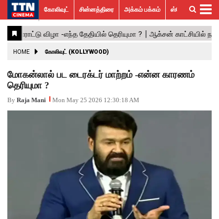
கோலிவுட்
சின்னத்திரை
அக்கம் பக்கம்
ஸ்பெஷல் ஸ்டோரீஸ்
கோலிவுட்
சின்னத்திரை
பாலிவுட்
ஹாலிவுட்
அக்கம்
ஸ்பெஷல்
விமர்சனம்
GALLERY
VIDEOS
What’s
Trending
பக்கம்
ஸ்டோரீஸ்
Hot
News
ACTRESS
HOME
கோலிவுட் (KOLLYWOOD)
ACTORS
மோகன்லால் பட டைரக்டர் மாற்றம் -என்ன காரணம்
தெரியுமா ?
MOVIESTILLS
By
Raja Mani
Mon May 25 2026 12:30:18 AM
EVENTS