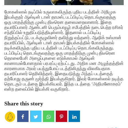
மோகன்லால் நடிப்பில் உருவாகவிருந்த புதிய படத்தின் அறிமுக
இயக்குநர் ஆஸ்டின் டான் தாமஸ், படப்பிடிப்பு தொடங்குவதற்கு
ஒரு மாதத்திற்கு முன்பு திடீரென தலைமறைவானார். இதை
தயாரிப்பாளர் ஆண்டனி பெரும்பாவூர் சமீபத்தில் நடைபெற்ற ரசிகர்
சந்திப்பில் உறுதிப்படுத்தியுள்ளார். இதனால் படப்பிடிப்பு
நிறுத்தப்பட்டு, படக்குழுவினர் தவித்து வந்தனர். ஆஷிக் உஸ்மான்
தயாரிப்பில், ஆஸ்டின் டான் தாமஸ் இயக்கத்தில் மோகன்லால்
நடிக்கவிருந்த புதிய படத்தின் படப்பிடிப்பு தொடங்கவிருந்தது.
படப்பிடிப்பு தொடங்குவதற்கு ஒரு மாதத்திற்கு முன்பு திடீரென
தொலைபேசி அழைப்புகளை எடுக்காமல் ஆஸ்டின்
காணாமல்போனதால் பரபரப்பு ஏற்பட்டது. அதிக மன அழுத்தத்தின்
காரணமாக அவர் பயந்துபோய் படத்திலிருந்து விலகியதாக
தயாரிப்பாளர் தெரிவித்தார். இதையடுத்து அந்தப் படத்தைத்
தற்போது தருண் மூர்த்தி இயக்குகிறார். இவர் மோகன்லால் நடித்த
தொடரும் படத்தை இயக்கியவர். இந்த படத்தை ‘அதிமனோகரம்’
என்ற தலைப்பில் இயக்கி வருகிறார்.
Share this story