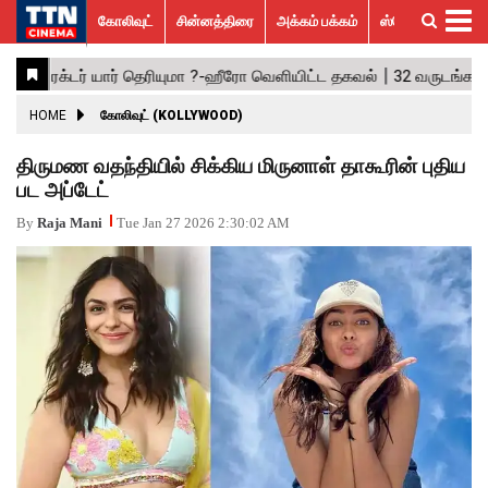
கோலிவுட்
சின்னத்திரை
அக்கம் பக்கம்
ஸ்பெஷல் ஸ்டோரீஸ்
கோலிவுட்
சின்னத்திரை
பாலிவுட்
ஹாலிவுட்
அக்கம்
ஸ்பெஷல்
விமர்சனம்
GALLERY
VIDEOS
What’s
Trending
பக்கம்
ஸ்டோரீஸ்
Hot
News
ACTRESS
HOME
கோலிவுட் (KOLLYWOOD)
ACTORS
திருமண வதந்தியில் சிக்கிய மிருனாள் தாகூரின் புதிய
பட அப்டேட்
MOVIESTILLS
By
Raja Mani
Tue Jan 27 2026 2:30:02 AM
EVENTS