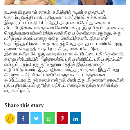
நடிகை மிருணாள் தாகூர், சமீபத்தில் நடிகர் தனுஷுடன்
தொடர்புபடுத்தி பரவிய திருமண வதந்தியில் சிக்கினார்.
இருவரும் பிப்ரவரி 14-ம் தேதி திருமணம் செய்து கொள்ள
திட்டமிட்டுள்ளதாக தகவல் வெளியானது. இருப்பினும், நடிகைக்கு
நெருக்கமானவர்கள் இந்த வதந்தியை தெளிவாக மறுத்து, அது
முற்றிலும் பொய்யானது என்று தெரிவித்தனர். இதனைத்
தொடர்ந்து, மிருணாள் தாகூர் தற்போது தனது பட பணியில் முழு
கவனம் செலுத்தி வருகிறார். அந்த வகையில், அவர்
இன்ஸ்டாகிராமில் ஒரு சுவாரஸ்யமான அப்டேட்டை பகிர்ந்துள்ளார்.
தனது ஸ்டோரியில், “புத்தாண்டு, புதிய ஸ்கிரிப்ட், புதிய ஆரம்பம்”
என்றும் , தற்போது தாம் ஐதராபாத்தில் இருப்பதாகவும்
குறிப்பிட்டுள்ளார்.
இந்த பதிவை பார்த்த ரசிகர்கள், இது அல்லு
அர்ஜுன் – அட்லீ கூட்டணியில் உருவாகும் படத்துக்கான
அப்டேட்டாக இருக்கலாம் என்றும், சிலர் இது மிருணாள் தாகூரின்
புதிய திரைப்படம் குறித்த அப்டேட் எனவும் கருத்து தெரிவித்து
வருகின்றனர்.
Share this story