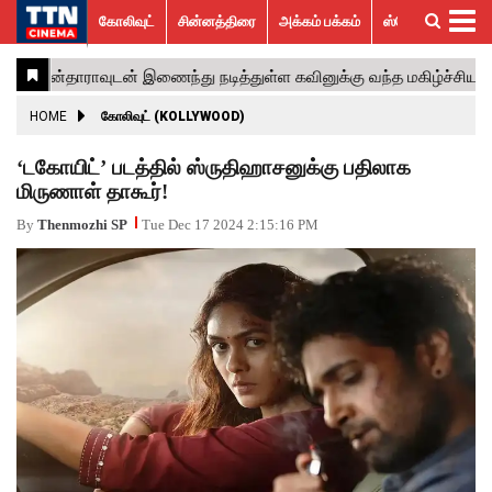
கோலிவுட்
சின்னத்திரை
அக்கம் பக்கம்
ஸ்பெஷல் ஸ்டோரீஸ்
கோலிவுட்
சின்னத்திரை
பாலிவுட்
ஹாலிவுட்
அக்கம்
ஸ்பெஷல்
விமர்சனம்
GALLERY
VIDEOS
What’s
Trending
பக்கம்
ஸ்டோரீஸ்
Hot
News
ACTRESS
HOME
கோலிவுட் (KOLLYWOOD)
ACTORS
‘டகோயிட்’ படத்தில் ஸ்ருதிஹாசனுக்கு பதிலாக
மிருணாள் தாகூர்!
MOVIESTILLS
By
Thenmozhi SP
Tue Dec 17 2024 2:15:16 PM
EVENTS