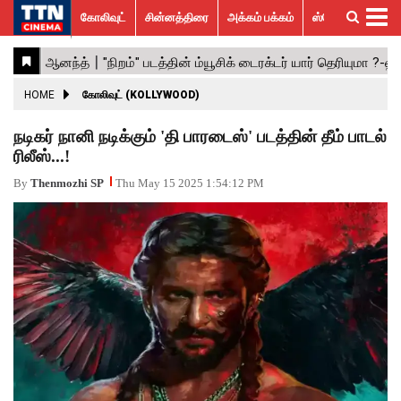
கோலிவுட்
சின்னத்திரை
அக்கம் பக்கம்
ஸ்பெஷல் ஸ்டோரீஸ்
கோலிவுட்
சின்னத்திரை
பாலிவுட்
ஹாலிவுட்
அக்கம்
ஸ்பெஷல்
விமர்சனம்
GALLERY
VIDEOS
What’s
Trending
பக்கம்
ஸ்டோரீஸ்
Hot
News
ACTRESS
HOME
கோலிவுட் (KOLLYWOOD)
ACTORS
நடிகர் நானி நடிக்கும் 'தி பாரடைஸ்' படத்தின் தீம் பாடல்
ரிலீஸ்...!
MOVIESTILLS
By
Thenmozhi SP
Thu May 15 2025 1:54:12 PM
EVENTS