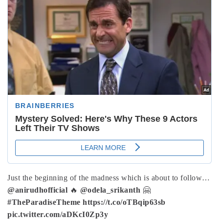
Just the beginning of the madness which is about to follow…
@anirudhofficial
🔥
@odela_srikanth
🤗
#TheParadiseTheme
https://t.co/oTBqip63sb
pic.twitter.com/aDKcI0Zp3y