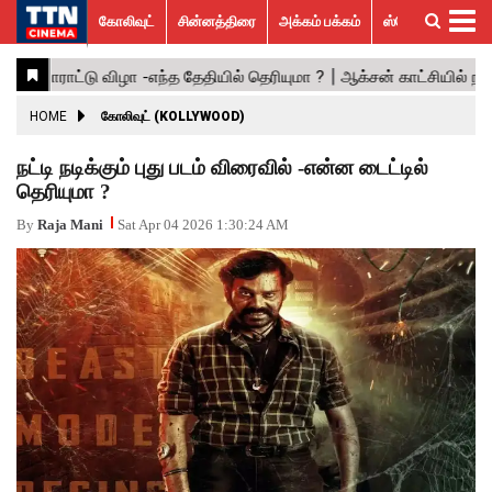
கோலிவுட்
சின்னத்திரை
அக்கம் பக்கம்
ஸ்பெஷல் ஸ்டோரீஸ்
கோலிவுட்
சின்னத்திரை
பாலிவுட்
ஹாலிவுட்
அக்கம்
ஸ்பெஷல்
விமர்சனம்
GALLERY
VIDEOS
What’s
Trending
பக்கம்
ஸ்டோரீஸ்
Hot
News
ACTRESS
HOME
கோலிவுட் (KOLLYWOOD)
ACTORS
நட்டி நடிக்கும் புது படம் விரைவில் -என்ன டைட்டில்
தெரியுமா ?
MOVIESTILLS
By
Raja Mani
Sat Apr 04 2026 1:30:24 AM
EVENTS