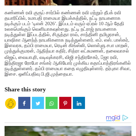
கண்ணன் ரவி குரூப் சார்பில் கண்ணன் ரவி மற்றும் தீபக் ரவி
தயாரிப்பில், உமாபதி ராமையா இயக்கத்தில், நட்டி நாயகனாக
நடிக்கும் படம் ‘டிஎன் 2026’. இப்படம் வரும் ஏப்ரல் 10 ஆம் தேதி
உலகமெங்கும் வெளியாகவுள்ளது. நட்டி நட்ராஜ் நாயகனாக
நடித்துள்ள இப்படத்தில், சிருத்தா ராவ், சாந்தினி தமிழரசன்,
யாஷிகா ஆனந்த் நாயகிகளாக நடித்துள்ளனர். எம். எஸ். பாஸ்கர்,
இளவரசு, தம்பி ராமையா, ரெடின் கிங்ஸ்லி, லொள்ளு சபா மாறன்,
முத்துக்குமரன், ஆதித்யா கதிர், சித்ரா லட்சுமணன், தலைவாசல்
விஜய், வையாபுரி, வடிவுக்கரசி, விஜி சந்திரசேகர், ஜா ரவி,
இந்திரஜா ரோபோ சங்கர் ஆகியோர் முக்கிய கதாப்பாத்திரங்களில்
நடித்துள்ளனர். தம்பி ராமையா கதை எழுதியுள்ளார். தர்புகா சிவா,
இசை. ஒளிப்பதிவு பி.ஜி.முத்தையா.
Share this story