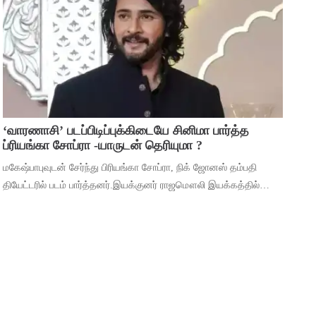
முக்கியத்துவம் கொண்ட ‘மைசா’ என்ற படத
‘வாரணாசி’ படப்பிடிப்புக்கிடையே சினிமா பார்த்த
ப்ரியங்கா சோப்ரா -யாருடன் தெரியுமா ?
மகேஷ்பாபுவுடன் சேர்ந்து பிரியங்கா சோப்ரா, நிக் ஜோனஸ் தம்பதி
தியேட்டரில் படம் பார்த்தனர்.இயக்குனர் ராஜமௌலி இயக்கத்தில்
மகேஷ் பாபு மற்றும் பிரியங்கா சோப்ரா முதன்மைப் பாத்திரங்களில்
நடிக்கும் ‘வாரணாசி’