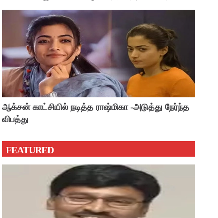
?
ஆக்சன் காட்சியில் நடித்த ராஷ்மிகா -அடுத்து நேர்ந்த
விபத்து
FEATURED