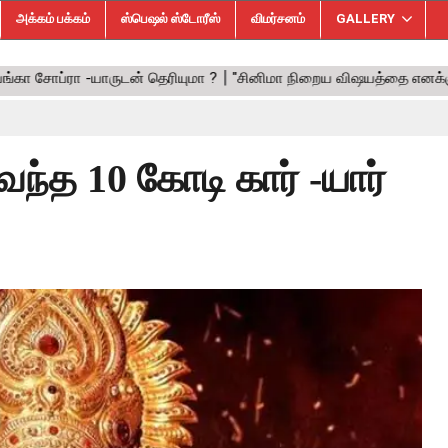
அக்கம் பக்கம்
ஸ்பெஷல் ஸ்டோரீஸ்
விமர்சனம்
GALLERY
வந்த 10 கோடி கார் -யார்