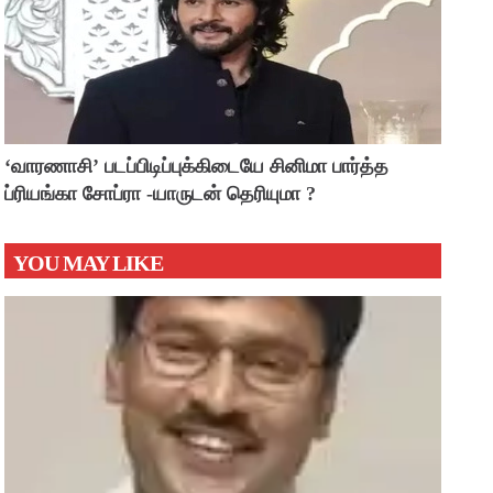
‘வாரணாசி’ படப்பிடிப்புக்கிடையே சினிமா பார்த்த
ப்ரியங்கா சோப்ரா -யாருடன் தெரியுமா ?
YOU MAY LIKE