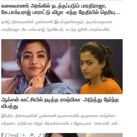
கலைவாணர் அரங்கில் நடத்தப்படும் பாரதிராஜா,
கே.பாக்யராஜ் பாராட்டு விழா -எந்த தேதியில் தெரியுமா
?
தமிழ் திரையுலகின் முன்னணி இயக்குனர்களும், நடிகர்களுமான
பாரதிராஜா, கே.பாக்யராஜ் ஆகியோர், கடந்த ஜூன் மாதங்களில்
அடுத்தடுத்து மரணம் அடைந்தனர். அவர்களின் திரைப்பட
சாதனைகளை பாராட்டி கவுரவிக்கும் வகையில்,
ஆக்சன் காட்சியில் நடித்த ராஷ்மிகா -அடுத்து நேர்ந்த
விபத்து
இந்திய திரையுலகின் முன்னணி நடிகைகளில் ஒருவரான ராஷ்மிகா
மந்தனா, தற்போத விஜய் தேவரகொண்டா ஜோடியாக ‘ரணபாலி’ என்ற
படத்தில் நடித்து முடித்துள்ளார். அடுத்து ஹீரோயினுக்கு