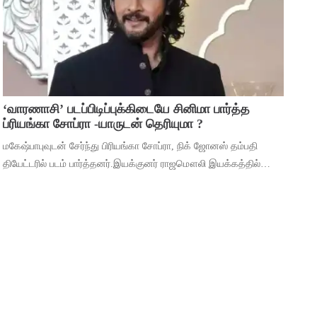
‘வாரணாசி’ படப்பிடிப்புக்கிடையே சினிமா பார்த்த
ப்ரியங்கா சோப்ரா -யாருடன் தெரியுமா ?
மகேஷ்பாபுவுடன் சேர்ந்து பிரியங்கா சோப்ரா, நிக் ஜோனஸ் தம்பதி
தியேட்டரில் படம் பார்த்தனர்.இயக்குனர் ராஜமௌலி இயக்கத்தில்
மகேஷ் பாபு மற்றும் பிரியங்கா சோப்ரா முதன்மைப் பாத்திரங்களில்
நடிக்கும் ‘வாரணாசி’