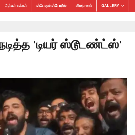
அக்கம் பக்கம்
ஸ்பெஷல் ஸ்டோரீஸ்
விமர்சனம்
GALLERY
டித்த 'டியர் ஸ்டூடண்ட்ஸ்'