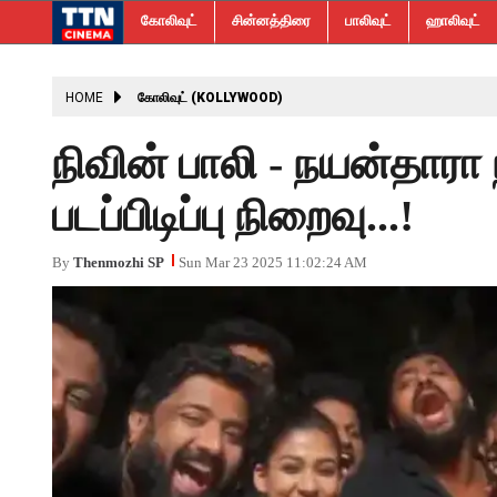
கோலிவுட்
சின்னத்திரை
பாலிவுட்
ஹாலிவுட்
HOME
கோலிவுட் (KOLLYWOOD)
நிவின் பாலி - நயன்தாரா ந
படப்பிடிப்பு நிறைவு...!
By
Thenmozhi SP
Sun Mar 23 2025 11:02:24 AM