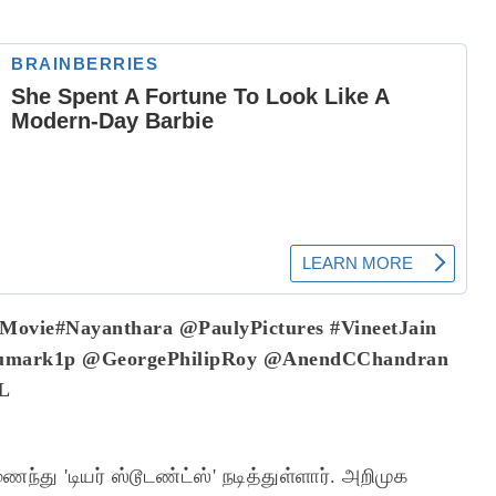
sMovie
#Nayanthara
@PaulyPictures
#VineetJain
umark1p
@GeorgePhilipRoy
@AnendCChandran
5L
்து 'டியர் ஸ்டூடண்ட்ஸ்' நடித்துள்ளார். அறிமுக