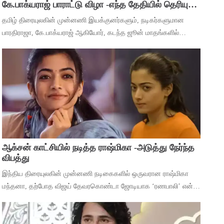
கே.பாக்யராஜ் பாராட்டு விழா -எந்த தேதியில் தெரியுமா
?
தமிழ் திரையுலகின் முன்னணி இயக்குனர்களும், நடிகர்களுமான
பாரதிராஜா, கே.பாக்யராஜ் ஆகியோர், கடந்த ஜூன் மாதங்களில்
அடுத்தடுத்து மரணம் அடைந்தனர். அவர்களின் திரைப்பட
சாதனைகளை பாராட்டி கவுரவிக்கும் வகையில்,
ஆக்சன் காட்சியில் நடித்த ராஷ்மிகா -அடுத்து நேர்ந்த
விபத்து
இந்திய திரையுலகின் முன்னணி நடிகைகளில் ஒருவரான ராஷ்மிகா
மந்தனா, தற்போத விஜய் தேவரகொண்டா ஜோடியாக ‘ரணபாலி’ என்ற
படத்தில் நடித்து முடித்துள்ளார். அடுத்து ஹீரோயினுக்கு
முக்கியத்துவம் கொண்ட ‘மைசா’ என்ற படத