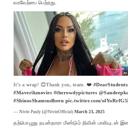
வரவேற்பை பெற்றது.
It’s a wrap! 😊
Thank you, team. ❤️
#DearStudent
#Maverikmovies
#therowdypictures
@Sandeepk
#ShinosShamsudheen
pic.twitter.com/olYoRrfG
— Nivin Pauly (@NivinOfficial)
March 23, 2025
தற்பொழுது நயன்தாரா மீண்டும் நிவின் பாலியுடன் இணைந